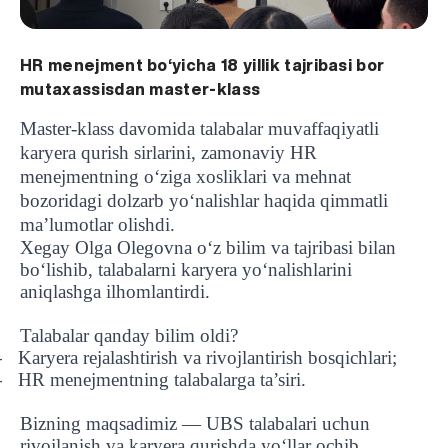
HR menejment bo‘yicha 18 yillik tajribasi bor
mutaxassisdan master-klass
Master-klass davomida talabalar muvaffaqiyatli
karyera qurish sirlarini, zamonaviy HR
menejmentning o‘ziga xosliklari va mehnat
bozoridagi dolzarb yo‘nalishlar haqida qimmatli
ma’lumotlar olishdi.
Xegay Olga Olegovna o‘z bilim va tajribasi bilan
bo‘lishib, talabalarni karyera yo‘nalishlarini
aniqlashga ilhomlantirdi.
Talabalar qanday bilim oldi?
Karyera rejalashtirish va rivojlantirish bosqichlari;
-
HR menejmentning talabalarga ta’siri.
-
Bizning maqsadimiz — UBS talabalari uchun
rivojlanish va karyera qurishda yo‘llar ochib