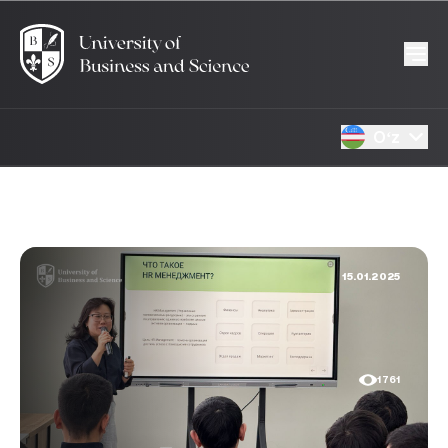
Oʻz
15.01.2025
1761