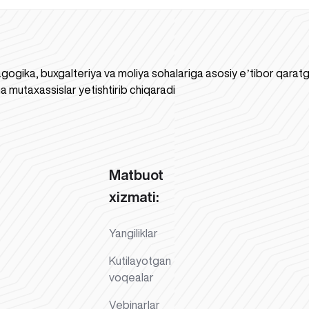
gogika, buxgalteriya va moliya sohalariga asosiy eʼtibor qaratgan
a mutaxassislar yetishtirib chiqaradi
Matbuot
xizmati:
Yangiliklar
Kutilayotgan
voqealar
Vebinarlar