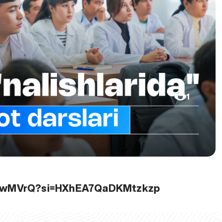
1
huwMVrQ?si=HXhEA7QaDKMtzkzp