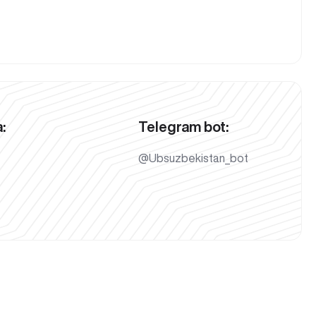
:
Telegram bot:
@Ubsuzbekistan_bot