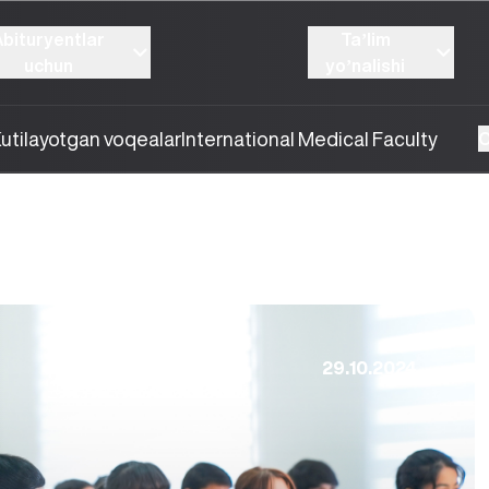
Abituryentlar
Taʼlim
uchun
yoʼnalishi
utilayotgan voqealar
International Medical Faculty
O
29.10.2024