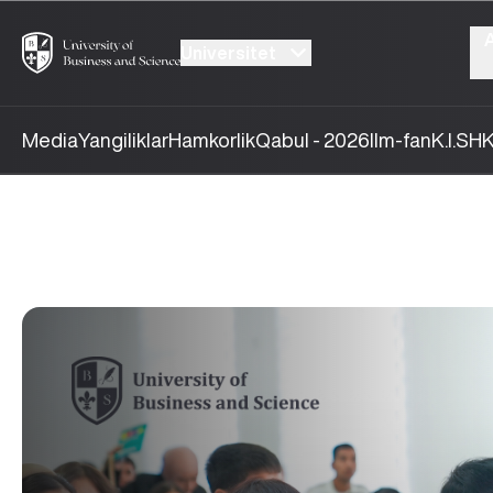
Universitet
Media
Yangiliklar
Hamkorlik
Qabul - 2026
Ilm-fan
K.I.SH
K