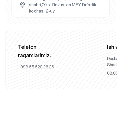
shahri,O‘rta Rovuston MFY, Do‘stlik
ko‘chasi, 2-uy
Telefon
Ish 
raqamlarimiz:
Dush
Shan
+998 55 520 26 26
08:00