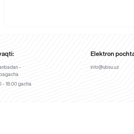
vaqti:
Elektron pochta
anbadan -
info@ubsu.uz
bagacha
 - 18:00 gacha