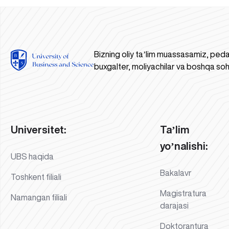
Bizning oliy taʼlim muassasamiz, peda
buxgalter, moliyachilar va boshqa soh
Universitet:
Taʼlim
yoʼnalishi:
UBS haqida
Bakalavr
Toshkent filiali
Magistratura
Namangan filiali
darajasi
Doktorantura