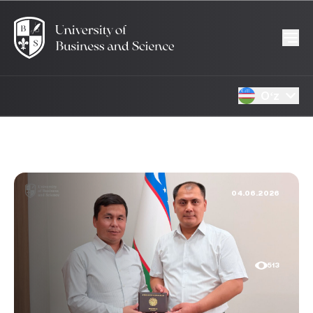
Oʻz
04.06.2026
513