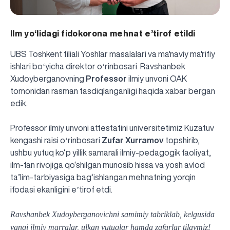
Ilm yo‘lidagi fidokorona mehnat e’tirof etildi
UBS Toshkent filiali Yoshlar masalalari va ma'naviy ma'rifiy
ishlari boʻyicha direktor oʻrinbosari Ravshanbek
Xudoyberganovning
Professor
ilmiy unvoni OAK
tomonidan rasman tasdiqlanganligi haqida
xabar bergan
edik.
Professor ilmiy unvoni attestatini universitetimiz Kuzatuv
kengashi raisi oʻrinbosari
Zufar Xurramov
topshirib,
ushbu yutuq ko‘p yillik samarali ilmiy-pedagogik faoliyat,
ilm-fan rivojiga qo‘shilgan munosib hissa va yosh avlod
ta’lim-tarbiyasiga bag‘ishlangan mehnatning yorqin
ifodasi ekanligini eʼtirof etdi.
Ravshanbek Xudoyberganovichni samimiy tabriklab, kelgusida
UBS professori "Yangi O‘zbekiston yosh olimlari"
Sevimli "UBS xabarnomasi" gazetamizning yangi soni
UBS va bitiruvchi talabalar viloyat hokimligi tomonidan
Til oʻrganishda Ovropacha aytganda "level up" qilishni
Inson kapitaliga yo‘naltirilgan investitsiya — Yangi
yangi ilmiy marralar, ulkan yutuqlar hamda zafarlar tilaymiz!