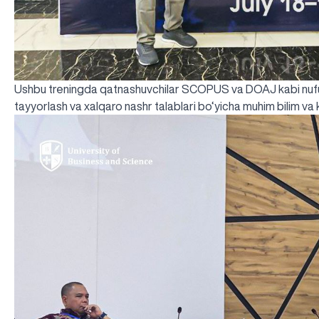
Ushbu treningda qatnashuvchilar SCOPUS va DOAJ kabi nufuzl
tayyorlash va xalqaro nashr talablari bo‘yicha muhim bilim v