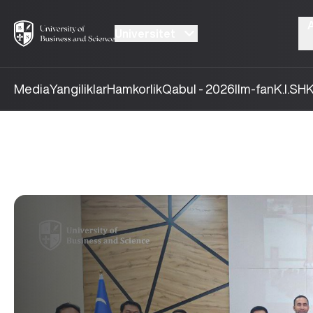
Universitet
Media
Yangiliklar
Hamkorlik
Qabul - 2026
Ilm-fan
K.I.SH
K