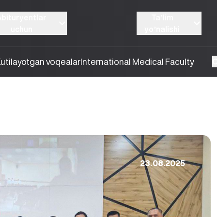
Abituryentlar
Taʼlim
uchun
yoʼnalishi
utilayotgan voqealar
International Medical Faculty
O
23.08.2025