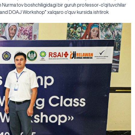
n Nurmatov boshchiligidagi bir guruh professor-o‘qituvchilar
 and DOAJ Workshop” xalqaro o‘quv kursida ishtirok