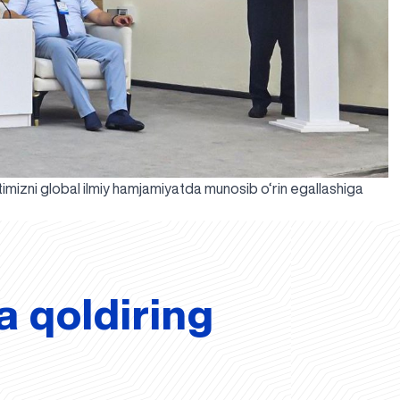
timizni global ilmiy hamjamiyatda munosib o‘rin egallashiga
a qoldiring