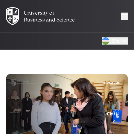
Oʻz
15.01.2025
1824