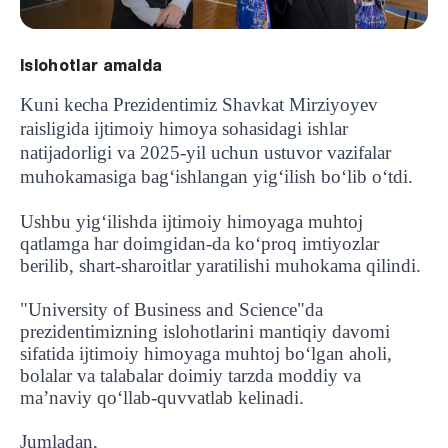
Islohotlar amalda
Kuni kecha Prezidentimiz Shavkat Mirziyoyev
raisligida ijtimoiy himoya sohasidagi ishlar
natijadorligi va 2025-yil uchun ustuvor vazifalar
muhokamasiga bagʻishlangan yigʻilish bo‘lib o‘tdi.
Ushbu yig‘ilishda ijtimoiy himoyaga muhtoj
qatlamga har doimgidan-da ko‘proq imtiyozlar
berilib, shart-sharoitlar yaratilishi muhokama qilindi.
"University of Business and Science"da
prezidentimizning islohotlarini mantiqiy davomi
sifatida ijtimoiy himoyaga muhtoj bo‘lgan aholi,
bolalar va talabalar doimiy tarzda moddiy va
ma’naviy qo‘llab-quvvatlab kelinadi.
Jumladan,