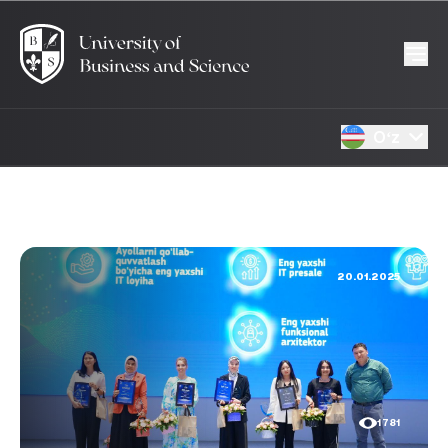
Oʻz
20.01.2025
1781