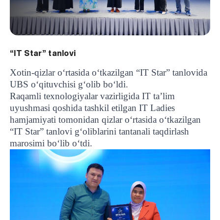
“IT Star” tanlovi
Xotin-qizlar o‘rtasida o‘tkazilgan “IT Star” tanlovida
UBS o‘qituvchisi g‘olib bo‘ldi.
Raqamli texnologiyalar vazirligida IT ta’lim
uyushmasi qoshida tashkil etilgan IT Ladies
hamjamiyati tomonidan qizlar o‘rtasida o‘tkazilgan
“IT Star” tanlovi g‘oliblarini tantanali taqdirlash
marosimi bo‘lib o‘tdi.