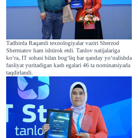
Tadbirda Raqamli texnologiyalar vaziri Sherzod
Shermatov ham ishtirok etdi. Tanlov natijalariga
ko‘ra, IT sohasi bilan bog‘liq har qanday yo‘nalishda
faoliyat yuritadigan kasb egalari 46 ta nominatsiyada
taqdirlandi.