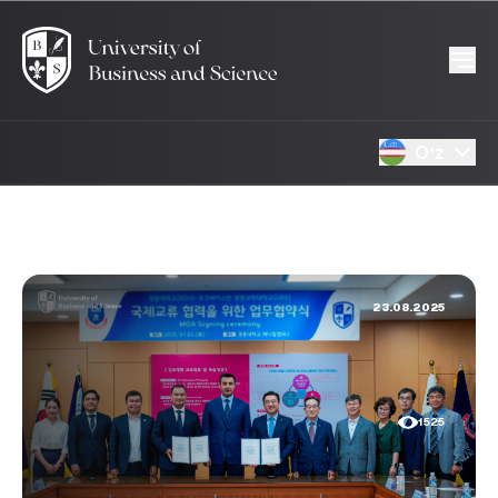
Oʻz
23.08.2025
1525