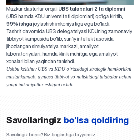
Mazkur dasturlar orqali
UBS talabalari 2 ta diplomni
(UBS hamda KDU universiteti diplomlari) qo'lga kiritib,
99% ishga
joylashish imkoniyatiga ega bo'ladi.
Tashrif davomida UBS delegatsiyasi KDUning zamonaviy
tibbiyot kampusida bo‘lib, sun’iy intellekt asosida
jihozlangan simulyatsiya markazi, amaliyot
laboratoriyalari, hamda klinik muhitga ega amaliyot
xonalari bilan yaqindan tanishdi.
Ushbu kelishuv UBS va KDU o‘rtasidagi strategik hamkorlikni
mustahkamlab, ayniqsa tibbiyot yo‘nalishidagi talabalar uchun
UBS professori "Yangi O‘zbekiston yosh olimlari"
Sevimli "UBS xabarnomasi" gazetamizning yangi soni
UBS va bitiruvchi talabalar viloyat hokimligi tomonidan
Til oʻrganishda Ovropacha aytganda "level up" qilishni
Inson kapitaliga yo‘naltirilgan investitsiya — Yangi
yangi imkoniyatlar eshigini ochdi.
qatoridan joy oldi!
nashrdan chiqdi!
UBS faoliyati tahlili va istiqboldagi rejalar
UBS oʻqituvchilari Qirgʻizistonda malaka oshirdi
G‘alaba sari olg‘a, O‘zbekiston!
TAYINLOV
UBS OAVda
taqdirlandi
xohlaysizmi?
O‘zbekiston taraqqiyotining eng muhim tayanchi
02.07.2026
01.07.2026
30.06.2026
27.06.2026
24.06.2026
24.06.2026
20.06.2026
20.06.2026
20.06.2026
20.06.2026
Savollaringiz
bo’lsa qoldiring
Savolingiz bormi? Biz tinglashga tayyormiz.