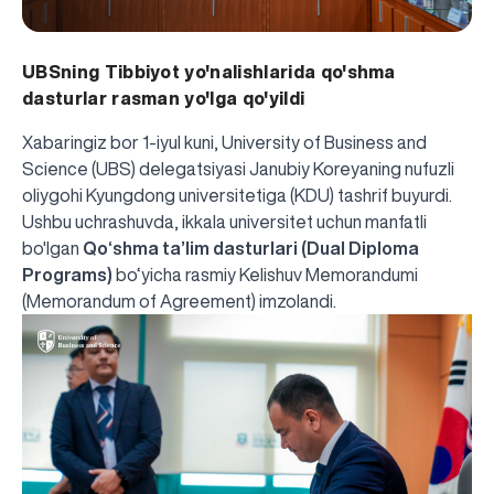
UBSning Tibbiyot yo'nalishlarida qo'shma
dasturlar rasman yo'lga qo'yildi
Xabaringiz bor 1-iyul kuni, University of Business and
Science (UBS) delegatsiyasi Janubiy Koreyaning nufuzli
oliygohi Kyungdong universitetiga (KDU) tashrif buyurdi.
Ushbu uchrashuvda, ikkala universitet uchun manfatli
bo'lgan
Qo‘shma ta’lim dasturlari (Dual Diploma
Programs)
bo‘yicha rasmiy Kelishuv Memorandumi
(Memorandum of Agreement) imzolandi.