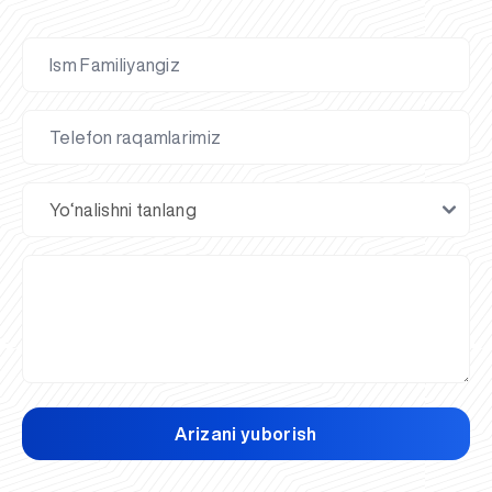
Arizani yuborish