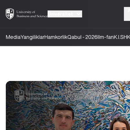
Universitet
Media
Yangiliklar
Hamkorlik
Qabul - 2026
Ilm-fan
K.I.SH
K