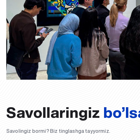
Savollaringiz
bo’ls
Savolingiz bormi? Biz tinglashga tayyormiz.