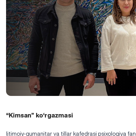
“Kimsan” ko‘rgazmasi
Ijtimoiy-gumanitar va tillar kafedrasi psixologiya f