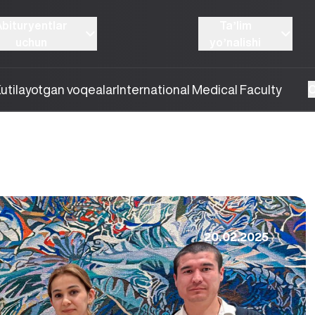
Abituryentlar
Taʼlim
uchun
yoʼnalishi
utilayotgan voqealar
International Medical Faculty
O
20.02.2025