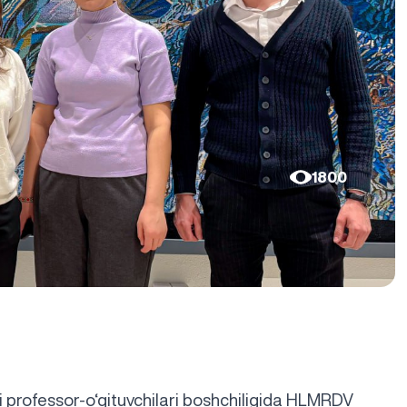
1800
ani professor-o‘qituvchilari boshchiligida HLMRDV