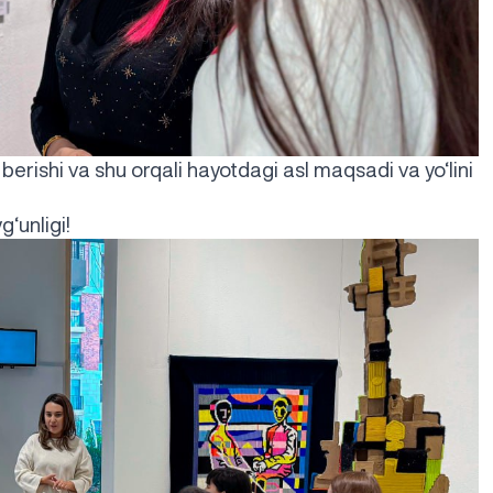
berishi va shu orqali hayotdagi asl maqsadi va yo‘lini
‘unligi!