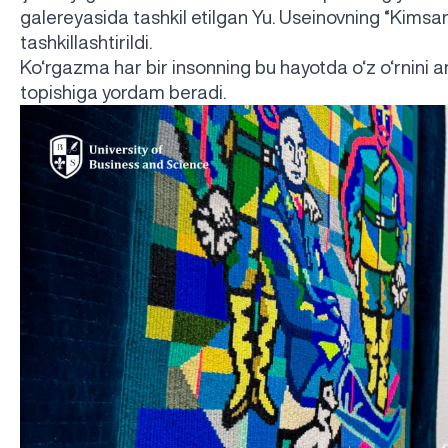
galereyasida tashkil etilgan Yu. Useinovning
“
Kimsa
tashkillashtirildi.
Ko‘rgazma har bir insonning bu hayotda o‘z o‘rnini
topishiga yordam beradi.