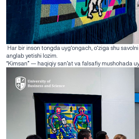
Har bir inson tongda uyg‘ongach, o‘ziga shu savolni 
anglab yetishi lozim.
“Kimsan” — haqiqiy san’at va falsafiy mushohada uyg