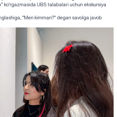
n
”
ko‘rgazmasida UBS talabalari uchun ekskursiya
 anglashiga, "Men kimman?" degan savolga javob