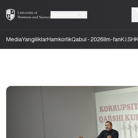
Universitet
Media
Yangiliklar
Hamkorlik
Qabul - 2026
Ilm-fan
K.I.SH
K