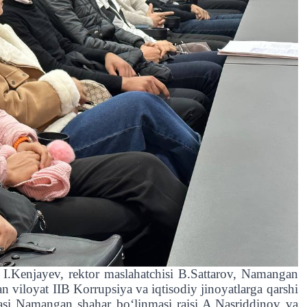
i I.Kenjayev, rektor maslahatchisi B.Sattarov, Namangan
viloyat IIB Korrupsiya va iqtisodiy jinoyatlarga qarshi
si Namangan shahar bo‘linmasi raisi A.Nasriddinov va