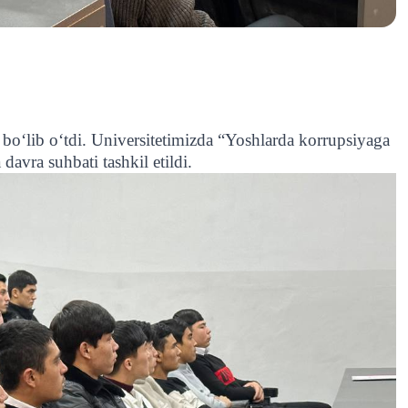
bo‘lib o‘tdi. Universitetimizda “Yoshlarda korrupsiyaga
davra suhbati tashkil etildi.