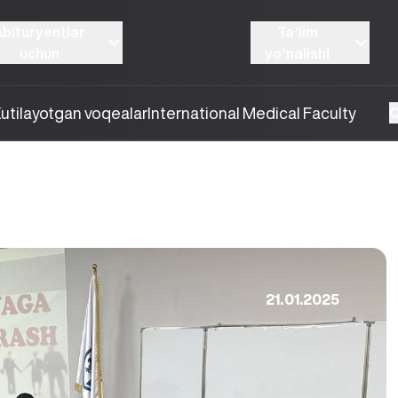
Abituryentlar
Taʼlim
uchun
yoʼnalishi
utilayotgan voqealar
International Medical Faculty
O
21.01.2025