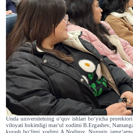
Unda universitetning o‘quv ishlari bo‘yicha prorektor
viloyati hokimligi mas‘ul xodimi B.Ergashev, Namangan 
kurash bo‘limi xodimi A.Nodirov, Nuroniy jamg‘arma