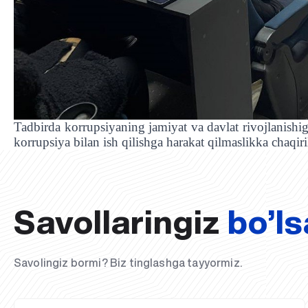
Tadbirda korrupsiyaning jamiyat va davlat rivojlanishiga 
korrupsiya bilan ish qilishga harakat qilmaslikka chaqiri
Savollaringiz
bo’ls
Savolingiz bormi? Biz tinglashga tayyormiz.