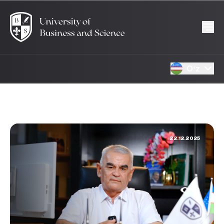
Oʻz
22.12.2025
250