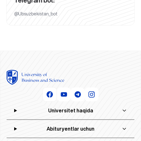
Telegram bot:
@Ubsuzbekistan_bot
Universitet haqida
Abituryentlar uchun