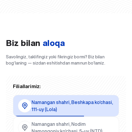
Biz bilan
aloqa
Savolingiz, taklifingiz yoki fikringiz bormi? Biz bilan
bog‘laning — sizdan eshitishdan mamnun bo‘lamiz.
Filiallarimiz:
Namangan shahri, Beshkapa ko‘chasi,
111-uy (Lola)
Namangan shahri, Nodim
Namongoniy ko‘chasi, 5-uy (NTD)