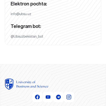
Elektron pochta:
info@ubsu.uz
Telegram bot:
@Ubsuzbekistan_bot