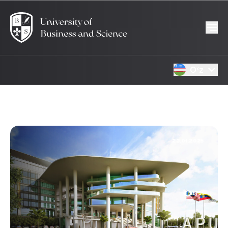
Oʻz
23.01.2025
1751