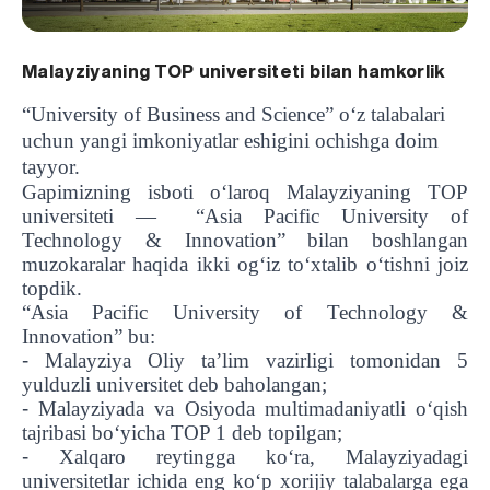
Malayziyaning TOP universiteti bilan hamkorlik
“University of Business and Science” o‘z talabalari
uchun yangi imkoniyatlar eshigini ochishga doim
tayyor.
Gapimizning isboti o‘laroq Malayziyaning TOP
universiteti —
“Asia Pacific University of
Technology & Innovation” bilan boshlangan
muzokaralar haqida ikki og‘iz to‘xtalib o‘tishni joiz
topdik.
“Asia Pacific University of Technology &
Innovation” bu:
-
Malayziya Oliy taʼlim vazirligi tomonidan 5
yulduzli universitet deb baholangan;
-
Malayziyada va Osiyoda multimadaniyatli o‘qish
tajribasi bo‘yicha TOP 1 deb topilgan;
-
Xalqaro reytingga ko‘ra, Malayziyadagi
universitetlar ichida eng ko‘p xorijiy talabalarga ega