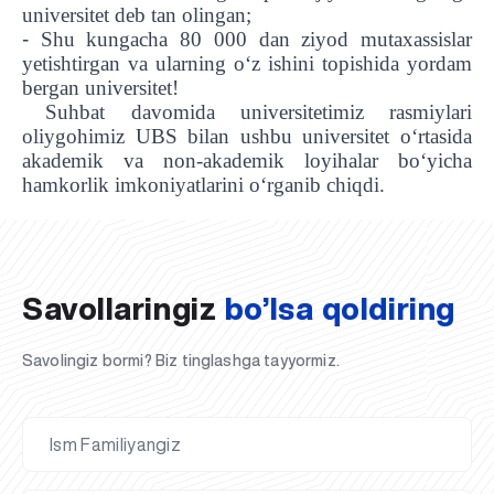
universitet deb tan olingan;
-
Shu kungacha 80 000 dan ziyod mutaxassislar
yetishtirgan va ularning o‘z ishini topishida yordam
bergan universitet!
Suhbat davomida universitetimiz rasmiylari
oliygohimiz UBS bilan ushbu universitet o‘rtasida
akademik va non-akademik loyihalar bo‘yicha
UBS professori "Yangi O‘zbekiston yosh olimlari"
Sevimli "UBS xabarnomasi" gazetamizning yangi soni
UBS va bitiruvchi talabalar viloyat hokimligi tomonidan
Til oʻrganishda Ovropacha aytganda "level up" qilishni
Inson kapitaliga yo‘naltirilgan investitsiya — Yangi
hamkorlik imkoniyatlarini o‘rganib chiqdi.
qatoridan joy oldi!
nashrdan chiqdi!
UBS faoliyati tahlili va istiqboldagi rejalar
UBS oʻqituvchilari Qirgʻizistonda malaka oshirdi
G‘alaba sari olg‘a, O‘zbekiston!
TAYINLOV
UBS OAVda
taqdirlandi
xohlaysizmi?
O‘zbekiston taraqqiyotining eng muhim tayanchi
02.07.2026
01.07.2026
30.06.2026
27.06.2026
24.06.2026
24.06.2026
20.06.2026
20.06.2026
20.06.2026
20.06.2026
Savollaringiz
bo’lsa qoldiring
Savolingiz bormi? Biz tinglashga tayyormiz.