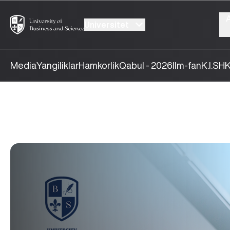
Universitet
Media
Yangiliklar
Hamkorlik
Qabul - 2026
Ilm-fan
K.I.SH
K