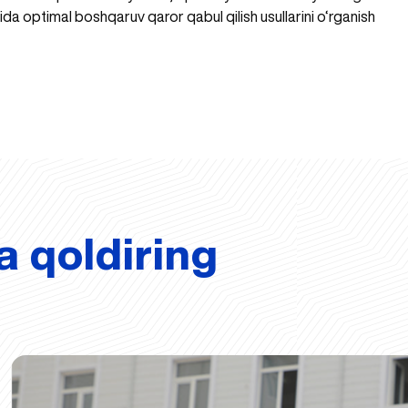
tida optimal boshqaruv qaror qabul qilish usullarini o‘rganish
a qoldiring