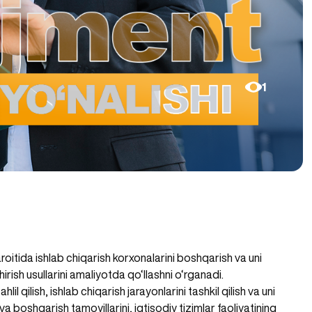
1
oitida ishlab chiqarish korxonalarini boshqarish va uni
hirish usullarini amaliyotda qo‘llashni o‘rganadi.
il qilish, ishlab chiqarish jarayonlarini tashkil qilish va uni
 va boshqarish tamoyillarini, iqtisodiy tizimlar faoliyatining