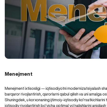
Menejment
Menejment ixtisosligi — iqtisodiyotni modernizatsiyalash shar
barqaror rivojlantirish, qarorlarni qabul qilish va uni amalga os
Shuningdek, u korxonaning ijtimoiy-iqtisodiy ko‘rsatkichlarini tahl
iqtisodiy rivojlantirish bo‘yicha optimal yo‘nalishlarini aniqlash