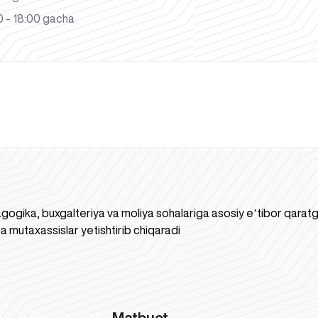
 - 18:00 gacha
gogika, buxgalteriya va moliya sohalariga asosiy eʼtibor qaratgan
a mutaxassislar yetishtirib chiqaradi
Matbuot