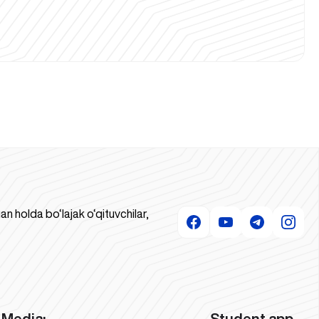
 holda bo‘lajak o‘qituvchilar,
Media:
Student app