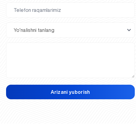
Arizani yuborish