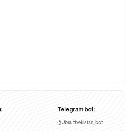
:
Telegram bot:
@Ubsuzbekistan_bot