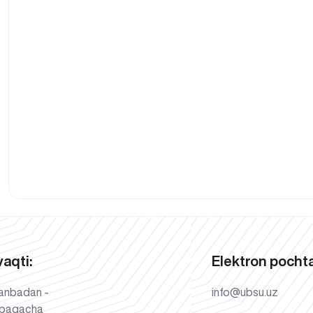
vaqti:
Elektron pochta
anbadan -
info@ubsu.uz
bagacha