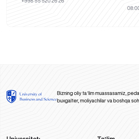
+998 55 520 26 26
08:00
Bizning oliy taʼlim muassasamiz, peda
buxgalter, moliyachilar va boshqa soh
Universitet:
Taʼlim