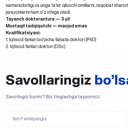
samaradorligi va unga ta’sir qiluvchi omillarni, raqobat sharoi
jarayonlarini ham o‘z ichiga oladi.
Tayanch doktorantura — 3 yil
Mustaqil tadqiqotchi — mavjud emas
Kvalifikatsiyasi:
1. Iqtisod fanlari bo'yicha falsafa doktori (PhD)
2. Iqtisod fanlari doktori (DSc)
Savollaringiz
bo’ls
Savolingiz bormi? Biz tinglashga tayyormiz.