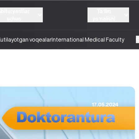
Abituryentlar
Taʼlim
uchun
yoʼnalishi
utilayotgan voqealar
International Medical Faculty
O
17.05.2024