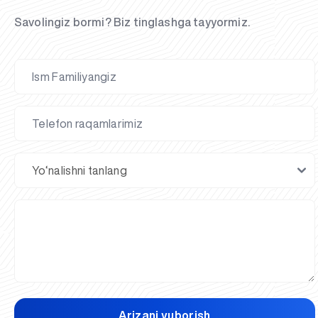
Savolingiz bormi? Biz tinglashga tayyormiz.
Arizani yuborish