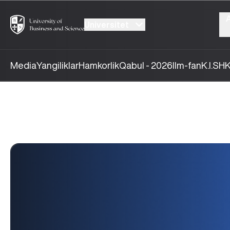
Universitet
Media
Yangiliklar
Hamkorlik
Qabul - 2026
Ilm-fan
K.I.SH
K