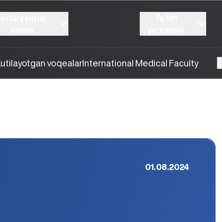
Abituryentlar
Taʼlim
uchun
yoʼnalishi
utilayotgan voqealar
International Medical Faculty
O
01.08.2024