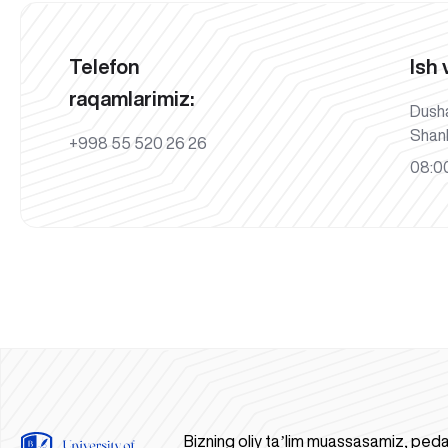
Telefon
Ish 
raqamlarimiz:
Dush
Shan
+998 55 520 26 26
08:00
Bizning oliy taʼlim muassasamiz, peda