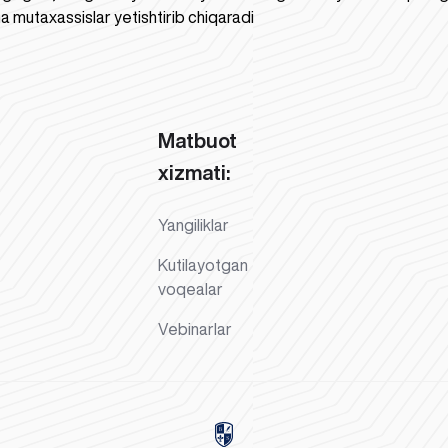
a mutaxassislar yetishtirib chiqaradi
Matbuot
xizmati:
Yangiliklar
Kutilayotgan
voqealar
Vebinarlar