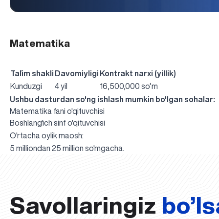
Matematika
Ta`lim shakli
Davomiyligi
Kontrakt narxi (yillik)
Kunduzgi
4 yil
16,500,000 so‘m
Ushbu dasturdan so'ng ishlash mumkin bo'lgan sohalar:
Matematika fani o'qituvchisi
Boshlang'ich sinf o'qituvchisi
O'rtacha oylik maosh:
5 milliondan 25 million so'mgacha.
Savollaringiz
bo’ls