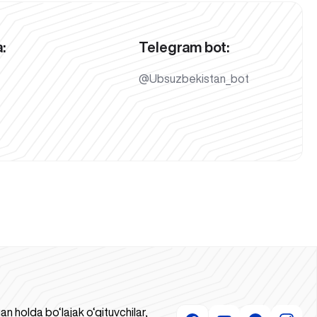
:
Telegram bot:
@Ubsuzbekistan_bot
 holda bo‘lajak o‘qituvchilar,