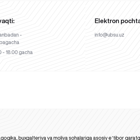
vaqti:
Elektron pochta
anbadan -
info@ubsu.uz
bagacha
 - 18:00 gacha
gogika, buxgalteriya va moliya sohalariga asosiy eʼtibor qaratgan