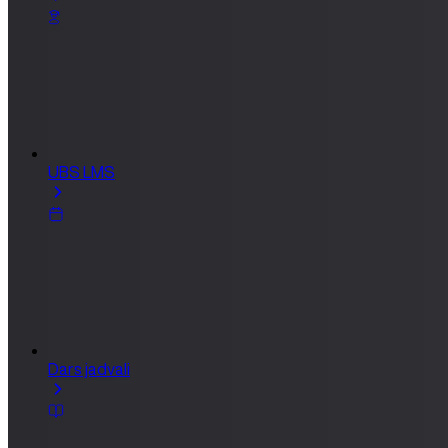
UBS LMS
Dars jadvali