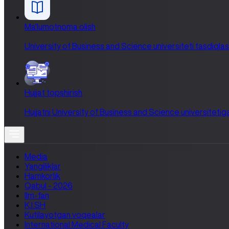
Ma'lumotnoma olish
University of Business and Science universiteti tasdiqlash 
Hujjat topshirish
Hujjatni University of Business and Science universitetiga
Media
Yangiliklar
Hamkorlik
Qabul - 2026
Ilm-fan
K.I.SH
Kutilayotgan voqealar
International Medical Faculty