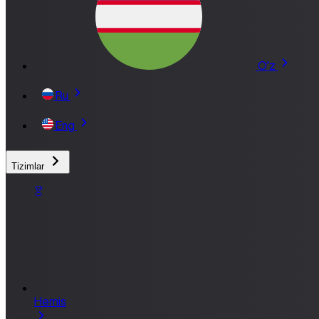
O'z
Ru
Eng
Tizimlar
Hemis