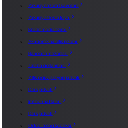
Yakuniy nazorat savollari
Yakuniy attestatsiya
Kredit modul tizimi
Akademik halollik nizomi
Baholash mezonlari
Talaba qo'llanmasi
Yillik o'quv jarayoni jadvali
Dars jadvali
Imtihon haftalari
Dars jadvali
Odob-axloq kodeksi