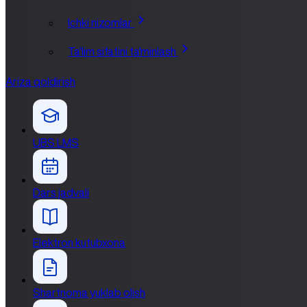
Ichki nizomlar
Ta'lim sifatini ta'minlash
Ariza qoldirish
UBS LMS
Dars jadvali
Elektron kutubxona
Shartnoma yuklab olish