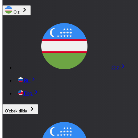
Oʻz
O'z
Ru
Eng
Oʻzbek tilida