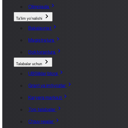
Olimpiada
Taʼlim yoʼnalishi
Bakalavriat
Magistratura
Doktorantura
Talabalar uchun
UBSliklar blogi
Grant va imtiyozlar
Karyera markazi
Top talabalar
O'quv rejalar