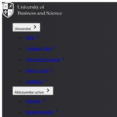
Universitet
UBS
Toshkent filial
Universitet haqida
Rektor nutqi
Xodimlar
Abituryentlar uchun
Grantlar
Kerakli hujjatlar