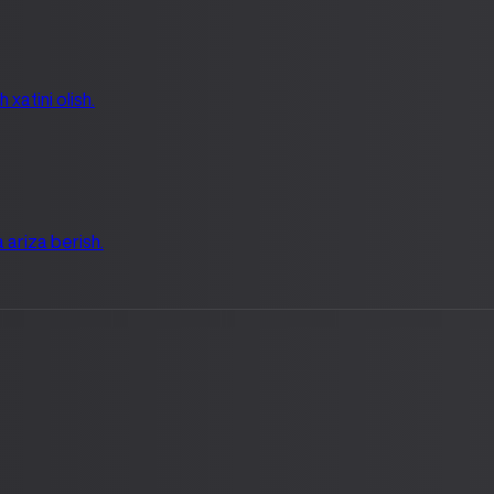
xatini olish.
 ariza berish.