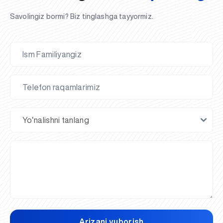
Savolingiz bormi? Biz tinglashga tayyormiz.
Arizani yuborish