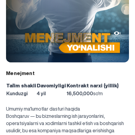
1
Menejment
Ta`lim shakli
Davomiyligi
Kontrakt narxi (yillik)
Kunduzgi
4 yil
16,500,000
so'm
Umumiy ma'lumotlar dasturi haqida
Boshqaruv — bu bizneslarning ish jarayonlarini,
operatsiyalarni va xodimlarni tashkil etish va boshqarish
usulidir, bu esa kompaniya maqsadlariga erishishga