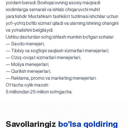
yordam beradi. Boshqaruvning asosiy maqsadi
xodimlarga samarali va ishlab chiqaruvchi muhit
yaratishdir. Mustahkam tashkilot tuzilmasi ishchilar uchun
yo'l-yo'riq bo'lib xizmat qiladi va ularning ishining ohangini
va yo'nalishini belgilaydi.
Ushbu dasturdan so'ng ishlash mumkin bo'lgan sohalar:
— Savdo menejeri;
— Tibbiy va sog'liqni saqlash xizmatlari menejerlari;
— Oziq-ovqat xizmatlari menejerlari;
— Moliya menejerlari;
— Qurilish menejerlari;
— Reklama, promo va marketing menejerlari.
O'rtacha oylik maosh:
UBS professori "Yangi O‘zbekiston yosh olimlari"
Sevimli "UBS xabarnomasi" gazetamizning yangi soni
UBS va bitiruvchi talabalar viloyat hokimligi tomonidan
Til oʻrganishda Ovropacha aytganda "level up" qilishni
Inson kapitaliga yo‘naltirilgan investitsiya — Yangi
5 milliondan 25 million so'mgacha.
qatoridan joy oldi!
nashrdan chiqdi!
UBS faoliyati tahlili va istiqboldagi rejalar
UBS oʻqituvchilari Qirgʻizistonda malaka oshirdi
G‘alaba sari olg‘a, O‘zbekiston!
TAYINLOV
UBS OAVda
taqdirlandi
xohlaysizmi?
O‘zbekiston taraqqiyotining eng muhim tayanchi
02.07.2026
01.07.2026
30.06.2026
27.06.2026
24.06.2026
24.06.2026
20.06.2026
20.06.2026
20.06.2026
20.06.2026
Savollaringiz
bo’lsa qoldiring