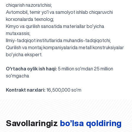
chiqarish nazoratchisi;
Avtomobil, temir yo‘l va samolyot ishlab chiqaruvchi
korxonalarda texnolog;
Kimyo va qurilish sanoatida materiallar bo‘yicha
mutaxassis;
Ilmiy-tadqiqot institutlarida muhandis-tadqiqotchi;
Qurilish va montaj kompaniyalarida metall konstruksiyalar
bo‘yicha ekspert.
O'rtacha oylik ish haqi:
5 million so‘mdan 25 million
so‘mgacha
UBS professori "Yangi O‘zbekiston yosh olimlari"
Sevimli "UBS xabarnomasi" gazetamizning yangi soni
UBS va bitiruvchi talabalar viloyat hokimligi tomonidan
Til oʻrganishda Ovropacha aytganda "level up" qilishni
Inson kapitaliga yo‘naltirilgan investitsiya — Yangi
Kontrakt narxlari:
16,500,000 so‘m
qatoridan joy oldi!
nashrdan chiqdi!
UBS faoliyati tahlili va istiqboldagi rejalar
UBS oʻqituvchilari Qirgʻizistonda malaka oshirdi
G‘alaba sari olg‘a, O‘zbekiston!
TAYINLOV
UBS OAVda
taqdirlandi
xohlaysizmi?
O‘zbekiston taraqqiyotining eng muhim tayanchi
02.07.2026
01.07.2026
30.06.2026
27.06.2026
24.06.2026
24.06.2026
20.06.2026
20.06.2026
20.06.2026
20.06.2026
Savollaringiz
bo’lsa qoldiring