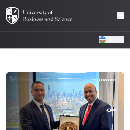
Oʻz
21.05.2025
311