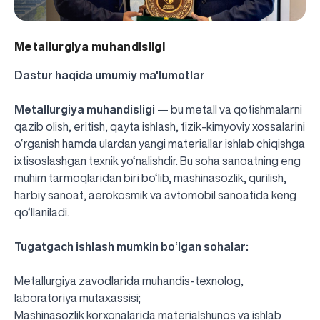
Metallurgiya muhandisligi
Dastur haqida umumiy ma'lumotlar
Metallurgiya muhandisligi
— bu metall va qotishmalarni
qazib olish, eritish, qayta ishlash, fizik-kimyoviy xossalarini
o‘rganish hamda ulardan yangi materiallar ishlab chiqishga
ixtisoslashgan texnik yo‘nalishdir. Bu soha sanoatning eng
muhim tarmoqlaridan biri bo‘lib, mashinasozlik, qurilish,
harbiy sanoat, aerokosmik va avtomobil sanoatida keng
qo‘llaniladi.
Tugatgach ishlash mumkin bo‘lgan sohalar:
Metallurgiya zavodlarida muhandis-texnolog,
laboratoriya mutaxassisi;
Mashinasozlik korxonalarida materialshunos va ishlab