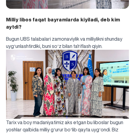
Milliy libos faqat bayramlarda kiyiladi, deb kim
aytdi?
Bugun UBS talabalari zamonaviylik va milliylikni shunday
uygʻunlashtirdiki, buni soʻz bilan ta'riflash qiyin.
Tarix va boy madaniyatimiz aks etgan bu liboslar bugun
yoshlar qalbida milliy gʻurur boʻlib qayta uygʻondi. Biz