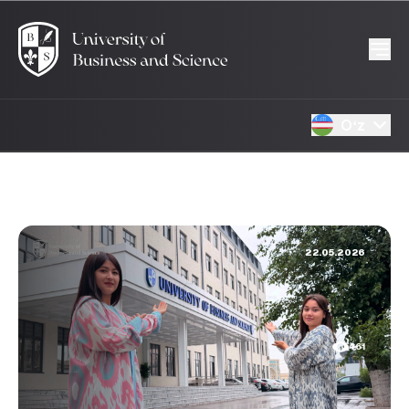
Oʻz
22.05.2026
461