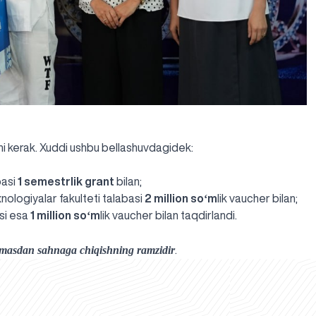
hi kerak. Xuddi ushbu bellashuvdagidek:
basi
1 semestrlik grant
bilan;
xnologiyalar fakulteti talabasi
2 million soʻm
lik vaucher bilan;
asi esa
1 million soʻm
lik vaucher bilan taqdirlandi.
qmasdan sahnaga chiqishning ramzidir
.