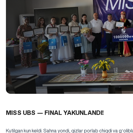
MISS UBS — FINAL YAKUNLANDI!
Kutilgan kun keldi. Sahna yondi, qizlar porlab chiqdi va gʻolibl