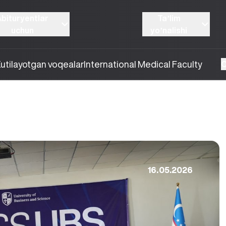
Abituryentlar
Taʼlim
uchun
yoʼnalishi
utilayotgan voqealar
International Medical Faculty
O
16.05.2026