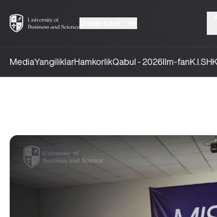
Universitet
Media
Yangiliklar
Hamkorlik
Qabul - 2026
Ilm-fan
K.I.SH
K