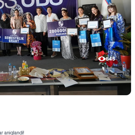
645
ar aniqlandi!