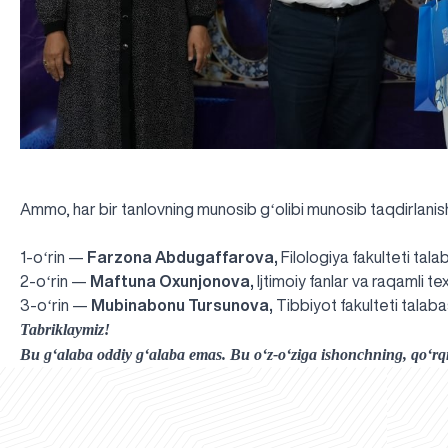
Ammo, har bir tanlovning munosib gʻolibi munosib taqdirlanis
1-oʻrin —
Farzona Abdugaffarova,
Filologiya fakulteti tala
2-oʻrin —
Maftuna
Oxunjonova,
Ijtimoiy fanlar va raqamli te
3-oʻrin —
Mubinabonu Tursunova,
Tibbiyot fakulteti talab
Tabriklaymiz!
Bu gʻalaba oddiy gʻalaba emas. Bu oʻz-oʻziga ishonchning, qoʻr