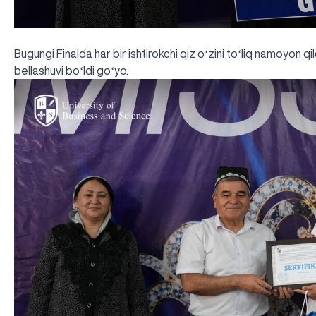
Bugungi Finalda har bir ishtirokchi qiz oʻzini toʻliq namoyon qi
bellashuvi boʻldi goʻyo.