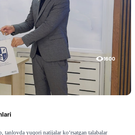
1600
lari
, tanlovda yuqori natijalar ko‘rsatgan talabalar