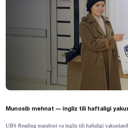
Munosib mehnat — ingliz tili haftaligi yakun
UBS Reading marafoni va ingliz tili haftaligi yakunlanib