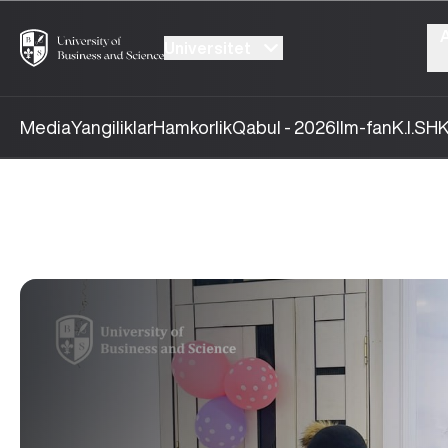
Universitet
Media
Yangiliklar
Hamkorlik
Qabul - 2026
Ilm-fan
K.I.SH
K