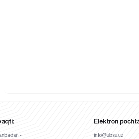
vaqti:
Elektron pochta
anbadan -
info@ubsu.uz