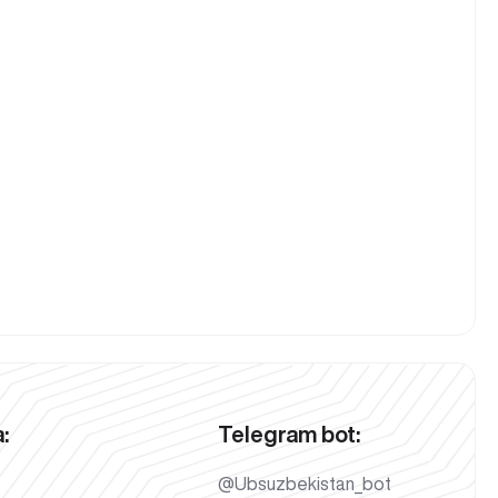
:
Telegram bot:
@Ubsuzbekistan_bot