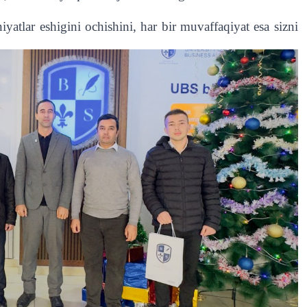
atlar eshigini ochishini, har bir muvaffaqiyat esa sizni