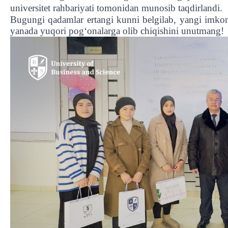
universitet rahbariyati tomonidan munosib taqdirlandi.
Bugungi qadamlar ertangi kunni belgilab, yangi imkoniy
yanada yuqori pog‘onalarga olib chiqishini unutmang!