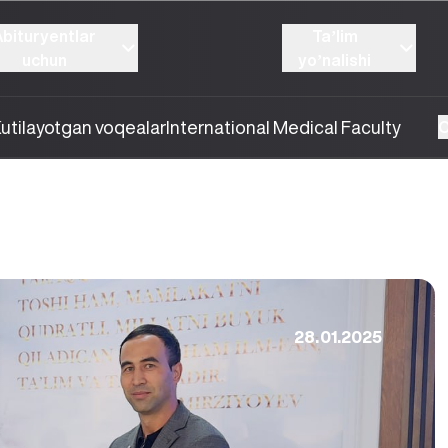
Abituryentlar
Taʼlim
uchun
yoʼnalishi
utilayotgan voqealar
International Medical Faculty
O
28.01.2025