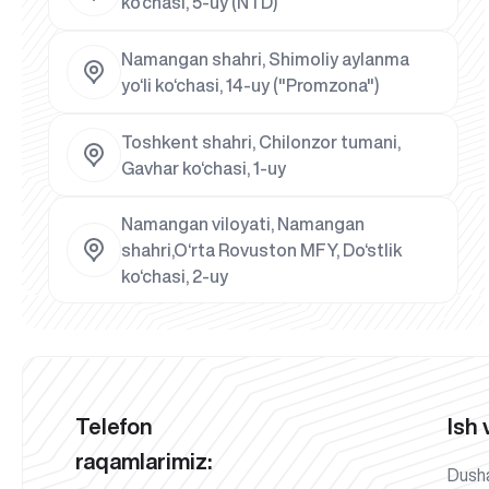
ko‘chasi, 5-uy (NTD)
Namangan shahri, Shimoliy aylanma
yo‘li ko‘chasi, 14-uy ("Promzona")
Toshkent shahri, Chilonzor tumani,
Gavhar ko‘chasi, 1-uy
Namangan viloyati, Namangan
shahri,O‘rta Rovuston MFY, Do‘stlik
ko‘chasi, 2-uy
Telefon
Ish 
raqamlarimiz:
Dush