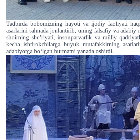
Tadbirda bobomizning hayoti va ijodiy faoliyati haqi
asarlarini sahnada jonlantirib, uning falsafiy va adabi
shoirning she’riyati, insonparvarlik va milliy qadriya
kecha ishtirokchilarga buyuk mutafakkirning asarlar
adabiyotga bo‘lgan hurmatni yanada oshirdi.