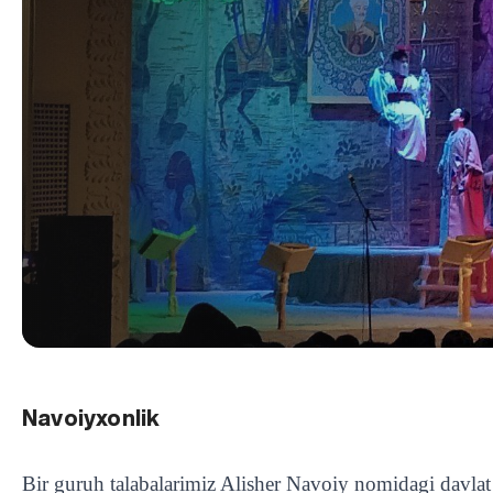
Navoiyxonlik
Bir guruh talabalarimiz Alisher Navoiy nomidagi davlat