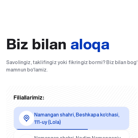
Biz bilan
aloqa
Savolingiz, taklifingiz yoki fikringiz bormi? Biz bilan bo
mamnun bo‘lamiz.
Filiallarimiz:
Namangan shahri, Beshkapa ko‘chasi,
111-uy (Lola)
Namangan shahri, Nodim Namongoniy