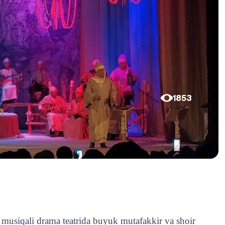
1853
 musiqali drama teatrida buyuk mutafakkir va shoir