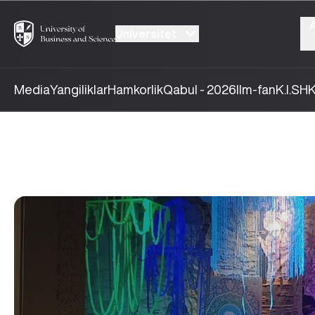
Universitet
Media
Yangiliklar
Hamkorlik
Qabul - 2026
Ilm-fan
K.I.SH
K