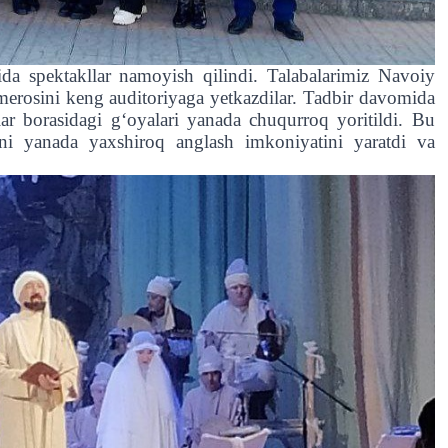
da spektakllar namoyish qilindi. Talabalarimiz Navoiy
y merosini keng auditoriyaga yetkazdilar. Tadbir davomida
tlar borasidagi g‘oyalari yanada chuqurroq yoritildi. Bu
ini yanada yaxshiroq anglash imkoniyatini yaratdi va