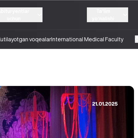
Abituryentlar
Taʼlim
uchun
yoʼnalishi
utilayotgan voqealar
International Medical Faculty
O
21.01.2025