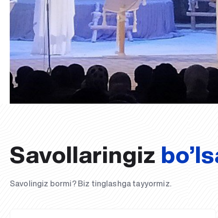
Savollaringiz
bo’ls
Savolingiz bormi? Biz tinglashga tayyormiz.