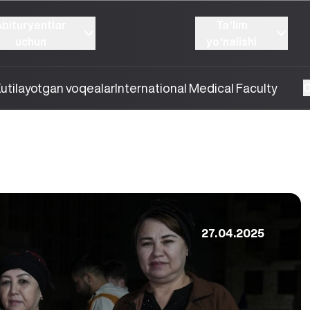
Abituryentlar
Taʼlim
uchun
yoʼnalishi
utilayotgan voqealar
International Medical Faculty
O
27.04.2025