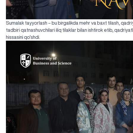
Sumalak tayyorlash – bu birgalikda mehr va baxt tilash, qadr
tadbiri qatnashuvchilari iliq tilaklar bilan ishtirok etib, qadriy
hissasini qo‘shdi.