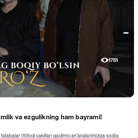
1751
amlik va ezgulikning ham bayrami!
alabalar ittifoqi vakillari qadimiy an’analarimizga sodiq