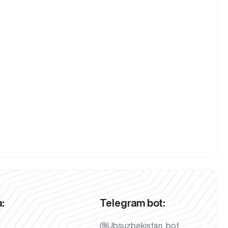
:
Telegram bot:
@Ubsuzbekistan_bot