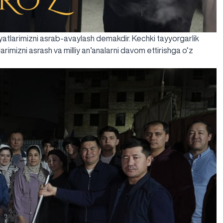
iyatlarimizni asrab-avaylash demakdir. Kechki tayyorgarlik
atlarimizni asrash va milliy an’analarni davom ettirishga o‘z