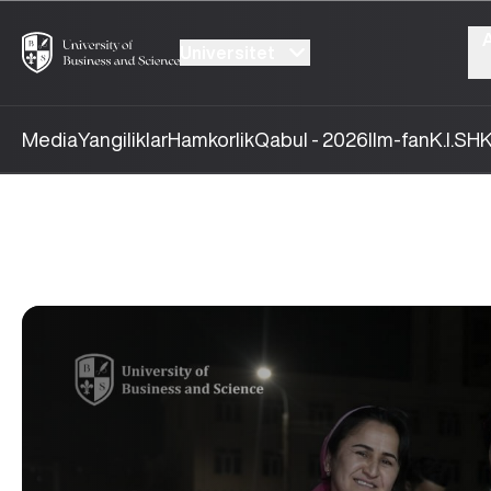
Universitet
Media
Yangiliklar
Hamkorlik
Qabul - 2026
Ilm-fan
K.I.SH
K