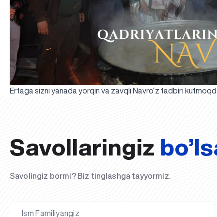
Ertaga sizni yanada yorqin va zavqli Navro‘z tadbiri kutmoqd
Savollaringiz
bo’ls
Savolingiz bormi? Biz tinglashga tayyormiz.