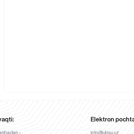
vaqti:
Elektron pochta
anbadan -
info@ubsu.uz