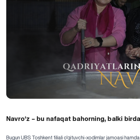
Navro‘z – bu nafaqat bahorning, balki bird
Bugun UBS Toshkent filiali o'qituvchi-xodimlar jamoasi hamda t