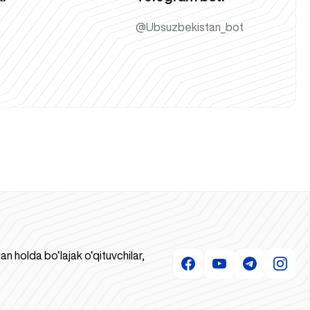
@Ubsuzbekistan_bot
 holda bo‘lajak o‘qituvchilar,