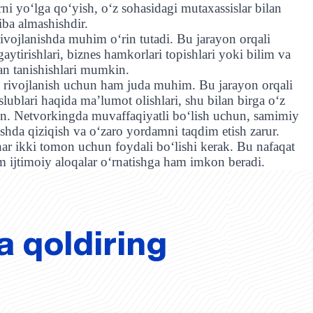
i yo‘lga qo‘yish, o‘z sohasidagi mutaxassislar bilan
iba almashishdir.
rivojlanishda muhim o‘rin tutadi. Bu jarayon orqali
aytirishlari, biznes hamkorlari topishlari yoki bilim va
lan tanishishlari mumkin.
va rivojlanish uchun ham juda muhim. Bu jarayon orqali
slublari haqida ma’lumot olishlari, shu bilan birga o‘z
kin. Netvorkingda muvaffaqiyatli bo‘lish uchun, samimiy
ishda qiziqish va o‘zaro yordamni taqdim etish zarur.
ar ikki tomon uchun foydali bo‘lishi kerak. Bu nafaqat
im ijtimoiy aloqalar o‘rnatishga ham imkon beradi.
a qoldiring