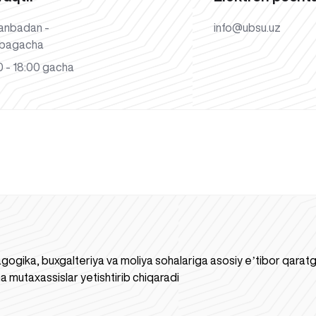
anbadan -
info@ubsu.uz
bagacha
 - 18:00 gacha
gogika, buxgalteriya va moliya sohalariga asosiy eʼtibor qaratgan
a mutaxassislar yetishtirib chiqaradi