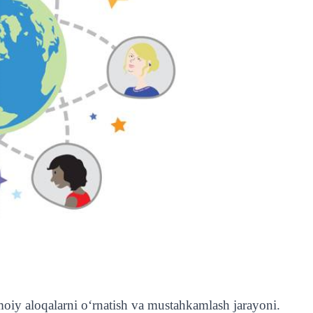
1211
moiy aloqalarni o‘rnatish va mustahkamlash jarayoni.