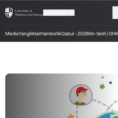
Universitet
Media
Yangiliklar
Hamkorlik
Qabul - 2026
Ilm-fan
K.I.SH
K