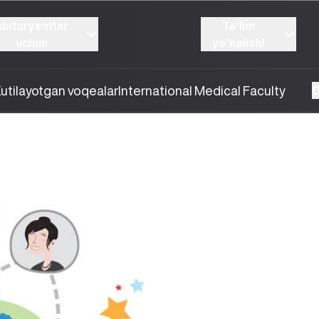
Abituryentlar
Taʼlim
uchun
yoʼnalishi
utilayotgan voqealar
International Medical Faculty
O
15.01.2025