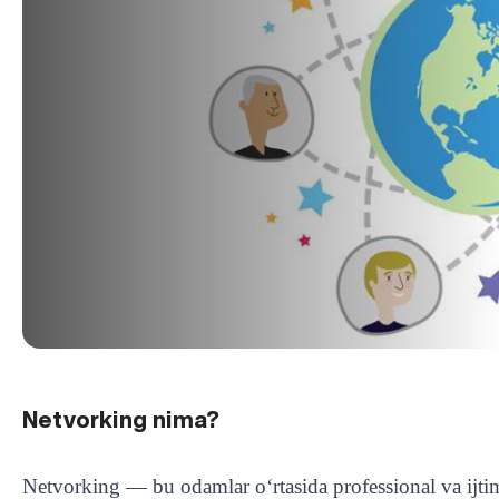
Netvorking nima?
Netvorking — bu odamlar o‘rtasida professional va ijti