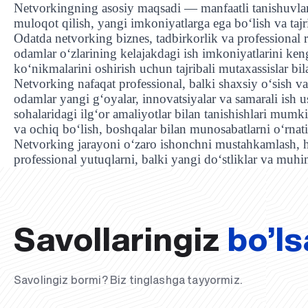
Netvorkingning asosiy maqsadi — manfaatli tanishuvlarn
muloqot qilish, yangi imkoniyatlarga ega bo‘lish va tajr
Odatda netvorking biznes, tadbirkorlik va professional 
odamlar o‘zlarining kelajakdagi ish imkoniyatlarini keng
ko‘nikmalarini oshirish uchun tajribali mutaxassislar bi
Netvorking nafaqat professional, balki shaxsiy o‘sish 
odamlar yangi g‘oyalar, innovatsiyalar va samarali ish u
sohalaridagi ilg‘or amaliyotlar bilan tanishishlari mum
va ochiq bo‘lish, boshqalar bilan munosabatlarni o‘rnat
Netvorking jarayoni o‘zaro ishonchni mustahkamlash, h
professional yutuqlarni, balki yangi do‘stliklar va muh
Savollaringiz
bo’ls
Savolingiz bormi? Biz tinglashga tayyormiz.