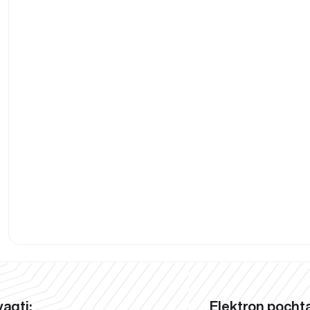
vaqti:
Elektron pochta