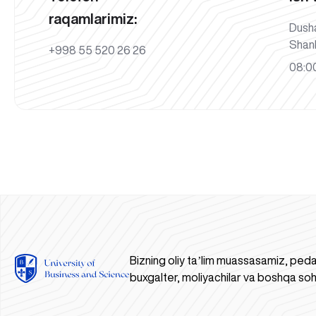
raqamlarimiz:
Dush
Shan
+998 55 520 26 26
08:00
Bizning oliy taʼlim muassasamiz, peda
buxgalter, moliyachilar va boshqa soh