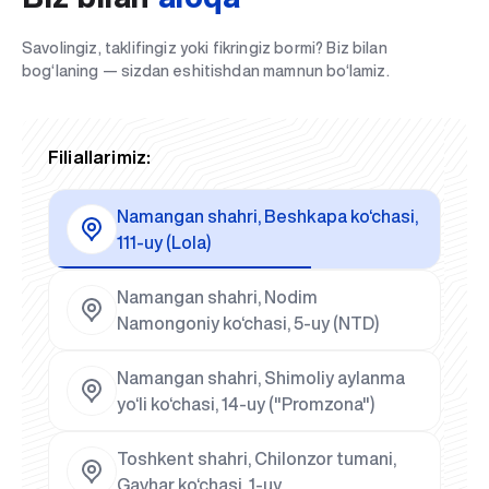
Savolingiz, taklifingiz yoki fikringiz bormi? Biz bilan
bog‘laning — sizdan eshitishdan mamnun bo‘lamiz.
Filiallarimiz:
Namangan shahri, Beshkapa ko‘chasi,
111-uy (Lola)
Namangan shahri, Nodim
Namongoniy ko‘chasi, 5-uy (NTD)
Namangan shahri, Shimoliy aylanma
yo‘li ko‘chasi, 14-uy ("Promzona")
Toshkent shahri, Chilonzor tumani,
Gavhar ko‘chasi, 1-uy