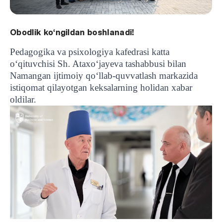
Obodlik ko‘ngildan boshlanadi!
Pedagogika
va
psixologiya
kafedrasi
katta
o
‘
qituvchisi
Sh
.
Ataxo‘jayeva tashabbusi bilan
Namangan ijtimoiy qo‘llab-quvvatlash markazida
istiqomat qilayotgan keksalarning holidan xabar
oldilar.