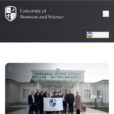
Oʻz
10.02.2025
1733