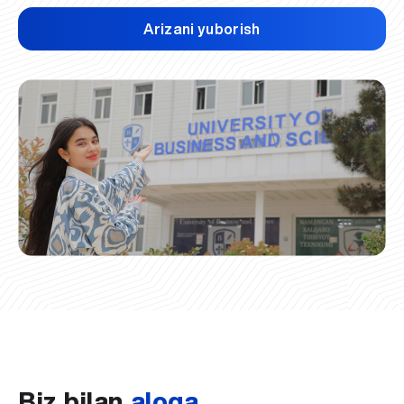
Arizani yuborish
Biz bilan
aloqa