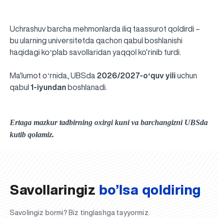
Uchrashuv barcha mehmonlarda iliq taassurot qoldirdi –
bu ularning universitetda qachon qabul boshlanishi
haqidagi koʻplab savollaridan yaqqol ko‘rinib turdi.
Ma'lumot oʻrnida, UBSda
2026/2027-oʻquv yili
uchun
qabul
1-iyundan
boshlanadi.
Ertaga mazkur tadbirning oxirgi kuni va barchangizni UBSda
UBS professori "Yangi O‘zbekiston yosh olimlari"
Sevimli "UBS xabarnomasi" gazetamizning yangi soni
UBS va bitiruvchi talabalar viloyat hokimligi tomonidan
Til oʻrganishda Ovropacha aytganda "level up" qilishni
Inson kapitaliga yo‘naltirilgan investitsiya — Yangi
kutib qolamiz.
qatoridan joy oldi!
nashrdan chiqdi!
UBS faoliyati tahlili va istiqboldagi rejalar
UBS oʻqituvchilari Qirgʻizistonda malaka oshirdi
G‘alaba sari olg‘a, O‘zbekiston!
TAYINLOV
UBS OAVda
taqdirlandi
xohlaysizmi?
O‘zbekiston taraqqiyotining eng muhim tayanchi
02.07.2026
01.07.2026
30.06.2026
27.06.2026
24.06.2026
24.06.2026
20.06.2026
20.06.2026
20.06.2026
20.06.2026
Savollaringiz
bo’lsa qoldiring
Savolingiz bormi? Biz tinglashga tayyormiz.