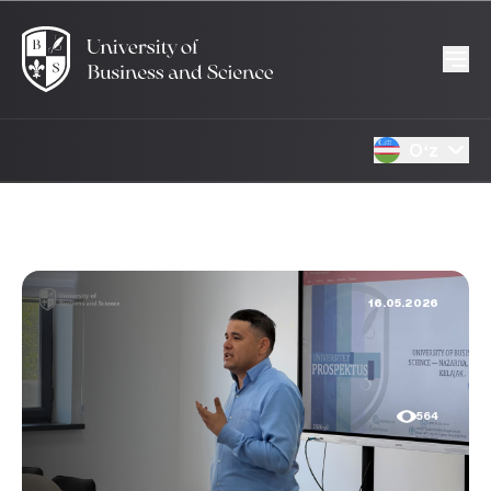
Oʻz
16.05.2026
564