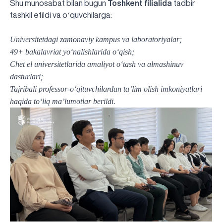
Shu munosabat bilan bugun
Toshkent filialida
tadbir
tashkil etildi va oʻquvchilarga:
Universitetdagi zamonaviy kampus va laboratoriyalar;
49+ bakalavriat yoʻnalishlarida oʻqish;
Chet el universitetlarida amaliyot oʻtash va almashinuv
dasturlari;
Tajribali professor-oʻqituvchilardan taʼlim olish imkoniyatlari
haqida toʻliq maʼlumotlar berildi.