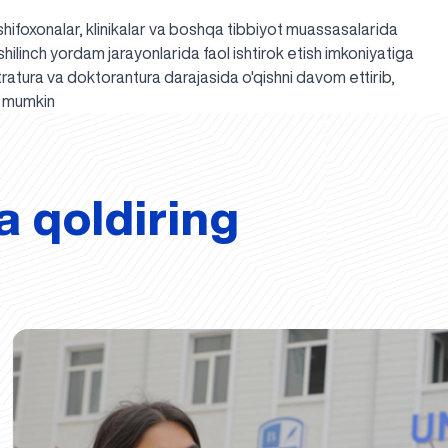
shifoxonalar, klinikalar va boshqa tibbiyot muassasalarida
oshilinch yordam jarayonlarida faol ishtirok etish imkoniyatiga
istratura va doktorantura darajasida o'qishni davom ettirib,
ri mumkin
a qoldiring