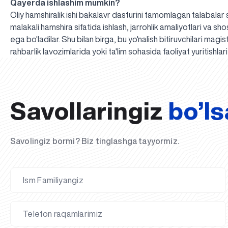
Qayerda ishlashim mumkin?
Oliy hamshiralik ishi bakalavr dasturini tamomlagan talabalar 
malakali hamshira sifatida ishlash, jarrohlik amaliyotlari va sh
ega bo'ladilar. Shu bilan birga, bu yo'nalish bitiruvchilari mag
rahbarlik lavozimlarida yoki ta'lim sohasida faoliyat yuritishla
Savollaringiz
bo’ls
Savolingiz bormi? Biz tinglashga tayyormiz.