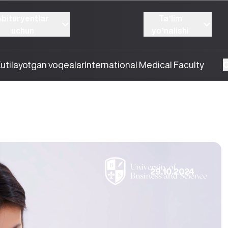
Abituryentlar
Taʼlim
uchun
yoʼnalishi
utilayotgan voqealar
International Medical Faculty
O
29.10.2024