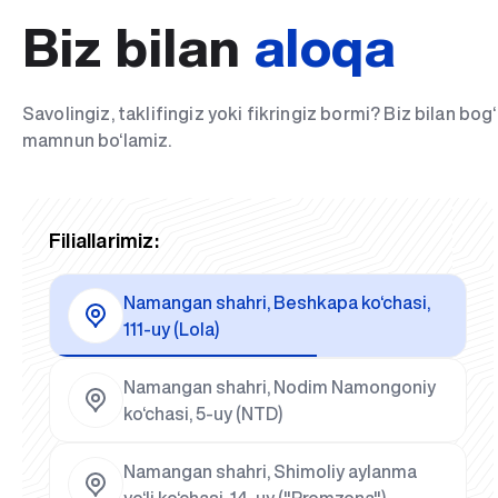
Biz bilan
aloqa
Savolingiz, taklifingiz yoki fikringiz bormi? Biz bilan bo
mamnun bo‘lamiz.
Filiallarimiz:
Namangan shahri, Beshkapa ko‘chasi,
111-uy (Lola)
Namangan shahri, Nodim Namongoniy
ko‘chasi, 5-uy (NTD)
Namangan shahri, Shimoliy aylanma
yo‘li ko‘chasi, 14-uy ("Promzona")