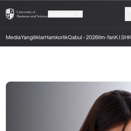
Universitet
Media
Yangiliklar
Hamkorlik
Qabul - 2026
Ilm-fan
K.I.SH
K