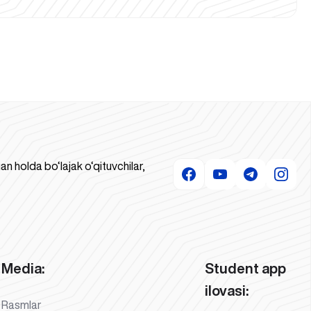
 holda bo‘lajak o‘qituvchilar,
Media:
Student app
ilovasi:
Rasmlar