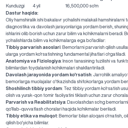
Kunduzgi
4 yil
16,500,000 so'm
Dastur haqida:
Oliy hamshiralik ishi bakalavr yo'nalishi malakali hamshiralarni 
diagnostika va davolash jarayonlariga yordam berish, shunin
ishlarini olib borish uchun zarur bilim va ko'nikmalarni beradi.
yo'nalishlarda bilim va ko'nikmalarga ega bo'ladilar:
Tibbiy parvarish asoslari
: Bemorlarni parvarish qilish usull
ularga yordam ko'rsatishning fundamental jihatlari o'rgatiladi.
Anatomiya va Fiziologiya
: Inson tanasining tuzilishi va funkt
bilimlardan foydalanish ko'nikmalari shakllantiriladi.
Davolash jarayonida yordam ko'rsatish
: Jarrohlik amaliyo
bemorlarga muolajalar o'tkazishda shifokorlarga yordam ber
Shoshilinch tibbiy yordam
: Tez tibbiy yordam ko'rsatish usul
olish va yurak-qon tomir faoliyatini tiklash uchun zarur chorala
Parvarish va Reabilitatsiya
: Davolashdan so'ng bemorlarni ti
qo'llab-quvvatlash choralari haqida ko'nikmalar beriladi.
Tibbiy etika va muloqot
: Bemorlar bilan aloqani o'rnatish, oi
qilish bo'yicha bilimlar.