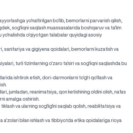
tayyorlashga yo'naltirilgan bo'lib, bemorlarni parvarish qilish,
gdek, sog'liqni saqlash muassasalarida boshqaruv va ta'lim
 Bu yo'nalishda o'qiyotgan talabalar quyidagi asosiy
ari, sanitariya va gigiyena qoidalari, bemorlarni kuzatish va
siyalari, turli tizimlarning o'zaro ta'siri va sog'liqni saqlashda bu
tlarida ishtirok etish, dori-darmonlarni to'g'ri qo'llash va
ish.
lari, jumladan, reanimatsiya, qon ketishining oldini olish, nafas
rni amalga oshirish.
klash va ularning sog'lig'ini saqlab qolish, reabilitatsiya va
la a'zolari bilan ishlash va tibbiyotda etika qoidalariga rioya