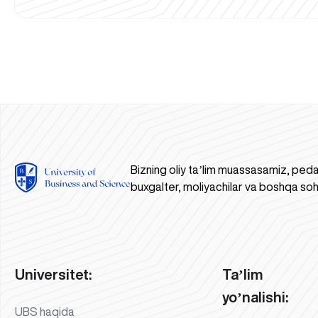
Bizning oliy taʼlim muassasamiz, peda
buxgalter, moliyachilar va boshqa soh
Universitet:
Taʼlim
yoʼnalishi:
UBS haqida