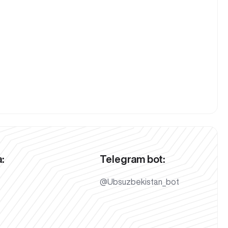
:
Telegram bot:
@Ubsuzbekistan_bot