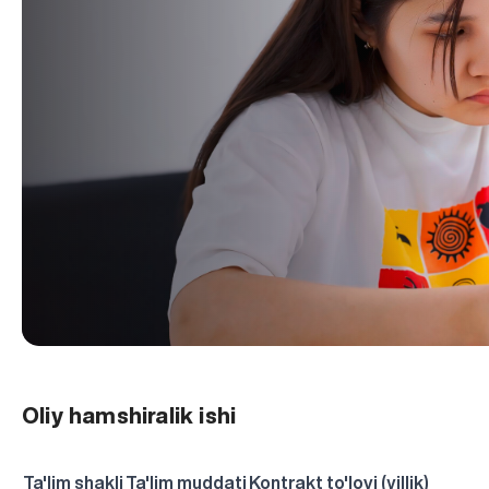
Oliy hamshiralik ishi
Ta'lim shakli
Ta'lim muddati
Kontrakt to'lovi (yillik)