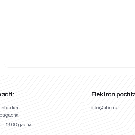
vaqti:
Elektron pochta
anbadan -
info@ubsu.uz
bagacha
 - 18:00 gacha