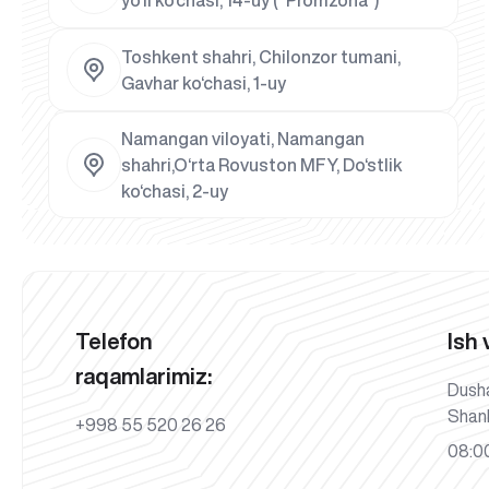
Toshkent shahri, Chilonzor tumani,
Gavhar ko‘chasi, 1-uy
Namangan viloyati, Namangan
shahri,O‘rta Rovuston MFY, Do‘stlik
ko‘chasi, 2-uy
Telefon
Ish 
raqamlarimiz:
Dush
Shan
+998 55 520 26 26
08:00