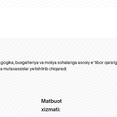
gogika, buxgalteriya va moliya sohalariga asosiy eʼtibor qaratgan
a mutaxassislar yetishtirib chiqaradi
Matbuot
xizmati: