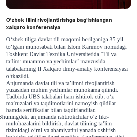
O‘zbek tilini rivojlantirishga bag‘ishlangan
xalqaro konferensiya
O‘zbek tiliga davlat tili maqomi berilganiga 35 yil
to‘lgani munosabati bilan Islom Karimov nomidagi
Toshkent Davlat Texnika Universitetida "Til va
ta’lim: muammo va yechimlar" mavzusida
talabalarning II Xalqaro ilmiy-amaliy konferensiyasi
o‘tkazildi.
Anjumanda davlat tili va ta’limni rivojlantirish
yuzasidan muhim yechimlar muhokama qilindi.
Tadbirda UBS talabalari ham ishtirok etib, o‘z
ma’ruzalari va taqdimotlarini namoyish qildilar
hamda sertifikatlar bilan taqdirlandilar.
Shuningdek, anjumanda ishtirokchilar o‘z fikr-
mulohazalarini bildirish, davlat tilining ta’lim
tizimidagi o‘rni va ahamiyatini yanada oshirish
bo‘yicha takliflar ilgari surdilar. Konferensiya, tilni