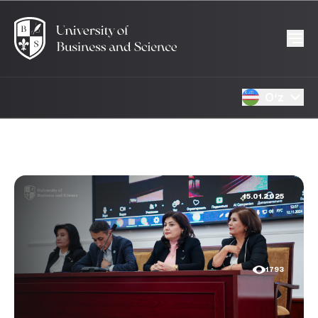
Oʻz
15.01.2025
1793