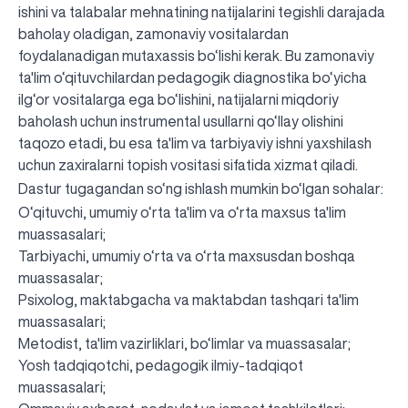
ishini va talabalar mehnatining natijalarini tegishli darajada
baholay oladigan, zamonaviy vositalardan
foydalanadigan mutaxassis bo‘lishi kerak. Bu zamonaviy
ta'lim o‘qituvchilardan pedagogik diagnostika bo‘yicha
ilg‘or vositalarga ega bo‘lishini, natijalarni miqdoriy
baholash uchun instrumental usullarni qo‘llay olishini
taqozo etadi, bu esa ta'lim va tarbiyaviy ishni yaxshilash
uchun zaxiralarni topish vositasi sifatida xizmat qiladi.
Dastur tugagandan so‘ng ishlash mumkin bo‘lgan sohalar:
O‘qituvchi, umumiy o‘rta ta'lim va o‘rta maxsus ta'lim
muassasalari;
Tarbiyachi, umumiy o‘rta va o‘rta maxsusdan boshqa
muassasalar;
Psixolog, maktabgacha va maktabdan tashqari ta'lim
muassasalari;
Metodist, ta'lim vazirliklari, bo‘limlar va muassasalar;
Yosh tadqiqotchi, pedagogik ilmiy-tadqiqot
muassasalari;