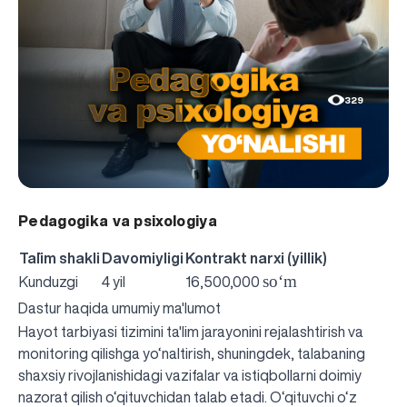
329
Pedagogika va psixologiya
Ta`lim shakli
Davomiyligi
Kontrakt narxi (yillik)
so‘m
Kunduzgi
4 yil
16,500,000
Dastur haqida umumiy ma'lumot
Hayot tarbiyasi tizimini ta'lim jarayonini rejalashtirish va
monitoring qilishga yo‘naltirish, shuningdek, talabaning
shaxsiy rivojlanishidagi vazifalar va istiqbollarni doimiy
nazorat qilish o‘qituvchidan talab etadi. O‘qituvchi o‘z