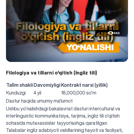
342
Filologiya va tillarni o'qitish (Ingliz tili)
Ta`lim shakli
Davomiyligi
Kontrakt narxi (yillik)
Kunduzgi
4 yil
18,000,000 so‘m
Dastur haqida umumiy ma'lumot
Ushbu yo‘nalishdagi bakalavriat dasturi intercultural va
interlinguistic kommunikatsiya, tarjima, ingliz tili o‘qitish
sohasida mutaxassislar tayyorlashga qaratilgan.
Talabalar ingliz adabiyoti vakillarining hayoti va faoliyati,