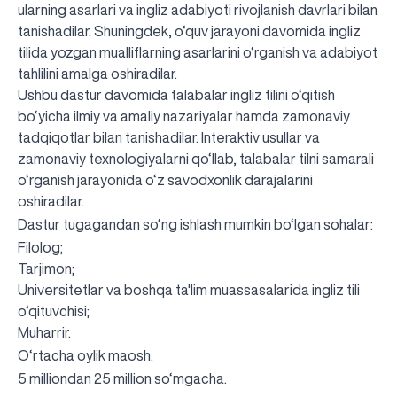
ularning asarlari va ingliz adabiyoti rivojlanish davrlari bilan
tanishadilar. Shuningdek, o‘quv jarayoni davomida ingliz
tilida yozgan mualliflarning asarlarini o‘rganish va adabiyot
tahlilini amalga oshiradilar.
Ushbu dastur davomida talabalar ingliz tilini o‘qitish
bo‘yicha ilmiy va amaliy nazariyalar hamda zamonaviy
tadqiqotlar bilan tanishadilar. Interaktiv usullar va
zamonaviy texnologiyalarni qo‘llab, talabalar tilni samarali
o‘rganish jarayonida o‘z savodxonlik darajalarini
oshiradilar.
Dastur tugagandan so‘ng ishlash mumkin bo‘lgan sohalar:
Filolog;
Tarjimon;
Universitetlar va boshqa ta'lim muassasalarida ingliz tili
o‘qituvchisi;
Muharrir.
O‘rtacha oylik maosh:
UBS professori "Yangi O‘zbekiston yosh olimlari"
Sevimli "UBS xabarnomasi" gazetamizning yangi soni
UBS va bitiruvchi talabalar viloyat hokimligi tomonidan
Til oʻrganishda Ovropacha aytganda "level up" qilishni
Inson kapitaliga yo‘naltirilgan investitsiya — Yangi
5 milliondan 25 million so‘mgacha.
qatoridan joy oldi!
nashrdan chiqdi!
UBS faoliyati tahlili va istiqboldagi rejalar
UBS oʻqituvchilari Qirgʻizistonda malaka oshirdi
G‘alaba sari olg‘a, O‘zbekiston!
TAYINLOV
UBS OAVda
taqdirlandi
xohlaysizmi?
O‘zbekiston taraqqiyotining eng muhim tayanchi