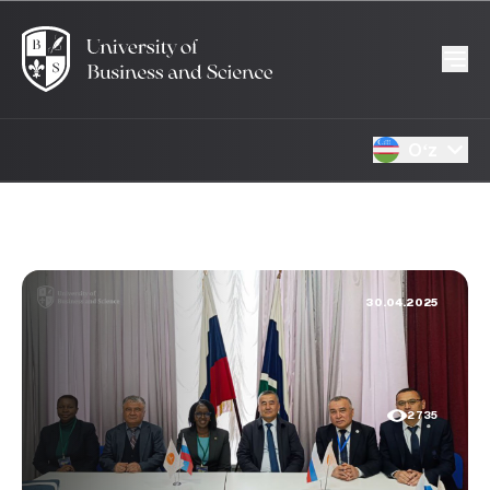
Oʻz
30.04.2025
2735