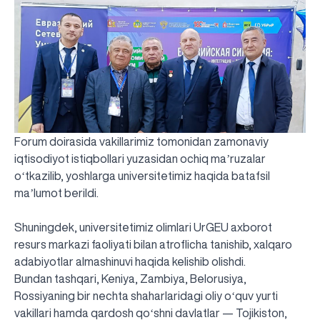
Forum doirasida vakillarimiz tomonidan zamonaviy
iqtisodiyot istiqbollari yuzasidan ochiq maʼruzalar
oʻtkazilib, yoshlarga universitetimiz haqida batafsil
maʼlumot berildi.
Shuningdek, universitetimiz olimlari UrGEU axborot
resurs markazi faoliyati bilan atroflicha tanishib, xalqaro
adabiyotlar almashinuvi haqida kelishib olishdi.
Bundan tashqari, Keniya, Zambiya, Belorusiya,
Rossiyaning bir nechta shaharlaridagi oliy oʻquv yurti
vakillari hamda qardosh qoʻshni davlatlar — Tojikiston,