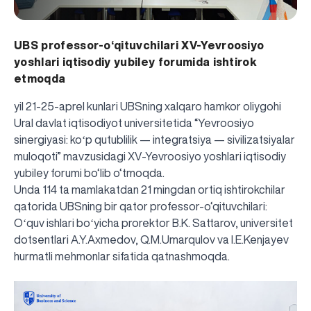
UBS professor-o‘qituvchilari XV-Yevroosiyo
yoshlari iqtisodiy yubiley forumida ishtirok
etmoqda
yil 21-25-aprel kunlari UBSning xalqaro hamkor oliygohi
Ural davlat iqtisodiyot universitetida “Yevroosiyo
sinergiyasi: koʻp qutublilik — integratsiya — sivilizatsiyalar
muloqoti” mavzusidagi XV-Yevroosiyo yoshlari iqtisodiy
yubiley forumi bo‘lib o‘tmoqda.
Unda 114 ta mamlakatdan 21 mingdan ortiq ishtirokchilar
qatorida UBSning bir qator professor-o‘qituvchilari:
Oʻquv ishlari boʻyicha prorektor B.K. Sattarov, universitet
dotsentlari A.Y.Axmedov, Q.M.Umarqulov va I.E.Kenjayev
hurmatli mehmonlar sifatida qatnashmoqda.