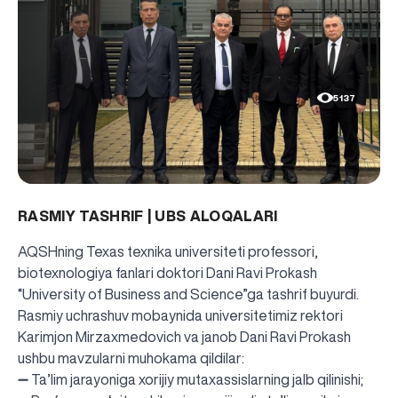
5137
RASMIY TASHRIF | UBS ALOQALARI
AQSHning Texas texnika universiteti professori,
biotexnologiya fanlari doktori Dani Ravi Prokash
“University of Business and Science”ga tashrif buyurdi.
Rasmiy uchrashuv mobaynida universitetimiz rektori
Karimjon Mirzaxmedovich va janob Dani Ravi Prokash
ushbu mavzularni muhokama qildilar:
➖ Ta’lim jarayoniga xorijiy mutaxassislarning jalb qilinishi;