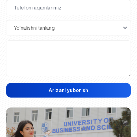
Arizani yuborish