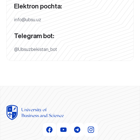
Elektron pochta:
info@ubsu.uz
Telegram bot:
@Ubsuzbekistan_bot