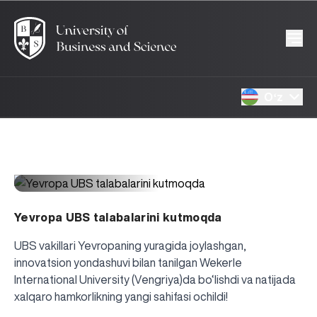
Oʻz
1853
17.03.2026
Yevropa UBS talabalarini kutmoqda
UBS vakillari Yevropaning yuragida joylashgan,
innovatsion yondashuvi bilan tanilgan Wekerle
International University (Vengriya)da bo‘lishdi va natijada
xalqaro hamkorlikning yangi sahifasi ochildi!