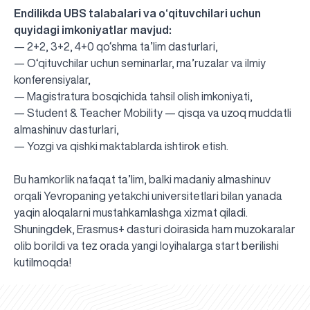
Endilikda UBS talabalari va o‘qituvchilari uchun
quyidagi imkoniyatlar mavjud:
— 2+2, 3+2, 4+0 qo‘shma ta’lim dasturlari,
— O‘qituvchilar uchun seminarlar, ma’ruzalar va ilmiy
konferensiyalar,
— Magistratura bosqichida tahsil olish imkoniyati,
— Student & Teacher Mobility — qisqa va uzoq muddatli
almashinuv dasturlari,
— Yozgi va qishki maktablarda ishtirok etish.
Bu hamkorlik nafaqat ta’lim, balki madaniy almashinuv
orqali Yevropaning yetakchi universitetlari bilan yanada
yaqin aloqalarni mustahkamlashga xizmat qiladi.
Shuningdek, Erasmus+ dasturi doirasida ham muzokaralar
olib borildi va tez orada yangi loyihalarga start berilishi
UBS professori "Yangi O‘zbekiston yosh olimlari"
Sevimli "UBS xabarnomasi" gazetamizning yangi soni
UBS va bitiruvchi talabalar viloyat hokimligi tomonidan
Til oʻrganishda Ovropacha aytganda "level up" qilishni
Inson kapitaliga yo‘naltirilgan investitsiya — Yangi
kutilmoqda!
qatoridan joy oldi!
nashrdan chiqdi!
UBS faoliyati tahlili va istiqboldagi rejalar
UBS oʻqituvchilari Qirgʻizistonda malaka oshirdi
G‘alaba sari olg‘a, O‘zbekiston!
TAYINLOV
UBS OAVda
taqdirlandi
xohlaysizmi?
O‘zbekiston taraqqiyotining eng muhim tayanchi
02.07.2026
01.07.2026
30.06.2026
27.06.2026
24.06.2026
24.06.2026
20.06.2026
20.06.2026
20.06.2026
20.06.2026