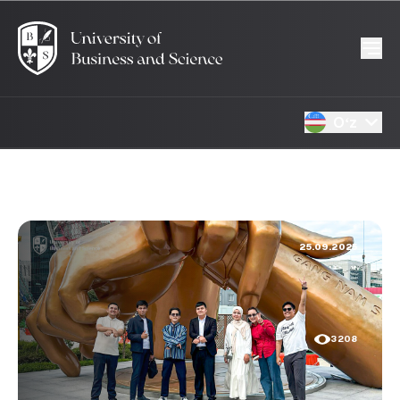
Oʻz
25.09.2025
3208