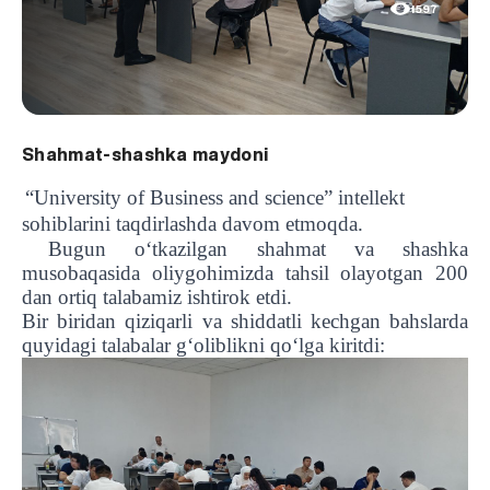
1597
Shahmat-shashka maydoni
“University of Business and science” intellekt
sohiblarini taqdirlashda davom etmoqda.
Bugun o‘tkazilgan shahmat va shashka
musobaqasida oliygohimizda tahsil olayotgan 200
dan ortiq talabamiz ishtirok etdi.
Bir biridan qiziqarli va shiddatli kechgan bahslarda
quyidagi talabalar g‘oliblikni qo‘lga kiritdi: