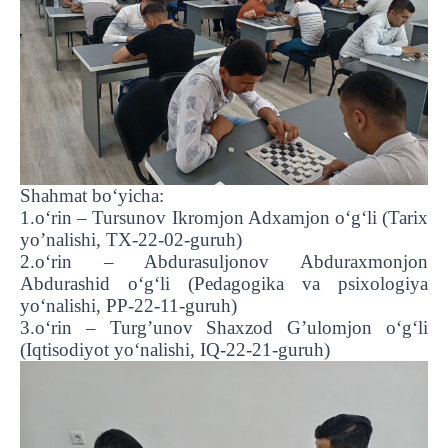
Shahmat bo‘yicha:
1.o‘rin – Tursunov Ikromjon Adxamjon o‘g‘li (Tarix
yo’nalishi, TX-22-02-guruh)
2.o‘rin – Abdurasuljonov Abduraxmonjon
Abdurashid o‘g‘li (Pedagogika va psixologiya
yo‘nalishi, PP-22-11-guruh)
3.o‘rin – Turg’unov Shaxzod G’ulomjon o‘g‘li
(Iqtisodiyot yo‘nalishi, IQ-22-21-guruh)