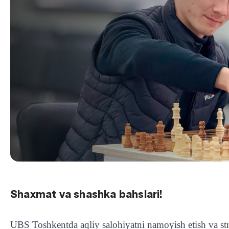
Shaxmat va shashka bahslari!
UBS Toshkentda aqliy salohiyatni namoyish etish va stra