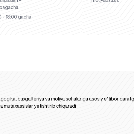
anbadan -
info@ubsu.uz
bagacha
 - 18:00 gacha
gogika, buxgalteriya va moliya sohalariga asosiy eʼtibor qaratgan
a mutaxassislar yetishtirib chiqaradi