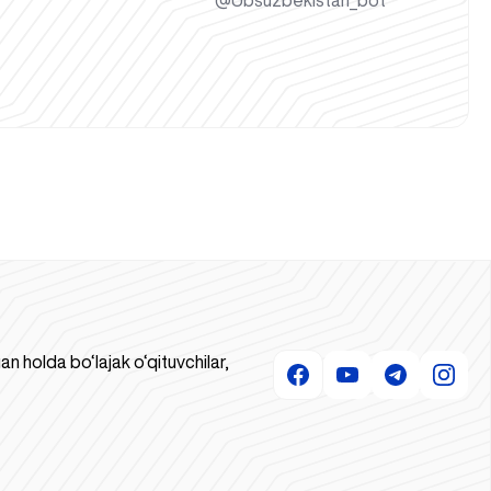
@Ubsuzbekistan_bot
 holda bo‘lajak o‘qituvchilar,