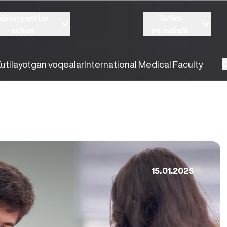
Abituryentlar
Taʼlim
uchun
yoʼnalishi
utilayotgan voqealar
International Medical Faculty
O
15.01.2025