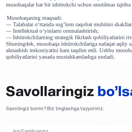
musobaqalar har bir ishtirokchi uchun unutilmas tajriba 
Musobaqaning maqsadi:
— Talabalar o‘rtasida sog‘lom raqobat muhitini shakllan
— Intellektual o‘yinlarni ommalashtirish;
— Ishtirokchilarning strategik fikrlash qobiliyatlarini riv
Shuningdek, musobaqa ishtirokchilariga nafaqat aqliy salo
almashish imkoniyatini ham taqdim etdi. Ushbu musobaqa
qobiliyatlarini yanada mustahkamlashga undadi.
Savollaringiz
bo’ls
Savolingiz bormi? Biz tinglashga tayyormiz.