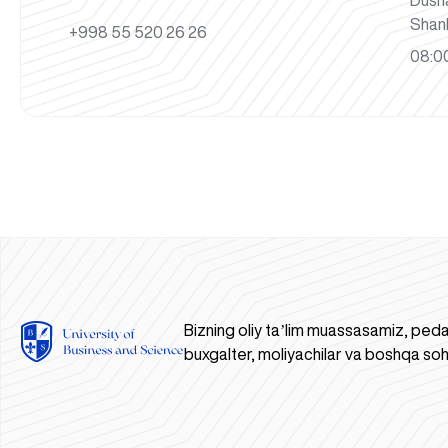
Dush
Shan
+998 55 520 26 26
08:00
Bizning oliy taʼlim muassasamiz, peda
buxgalter, moliyachilar va boshqa soh