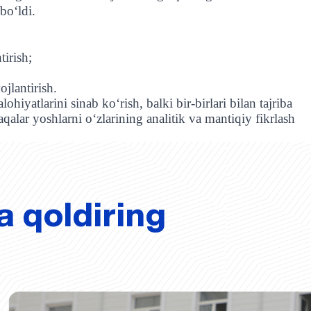
bo‘ldi.
tirish;
ojlantirish.
hiyatlarini sinab ko‘rish, balki bir-birlari bilan tajriba
lar yoshlarni o‘zlarining analitik va mantiqiy fikrlash
a qoldiring