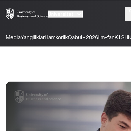
Universitet
Media
Yangiliklar
Hamkorlik
Qabul - 2026
Ilm-fan
K.I.SH
K