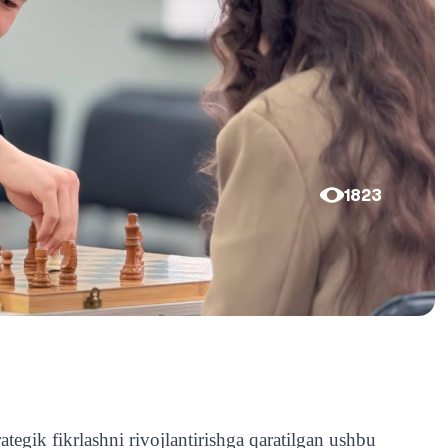
1823
tegik fikrlashni rivojlantirishga qaratilgan ushbu