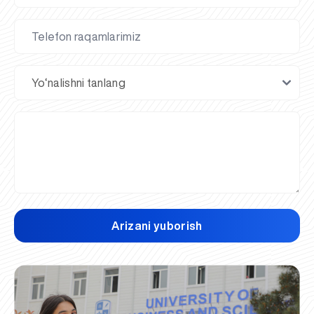
Arizani yuborish