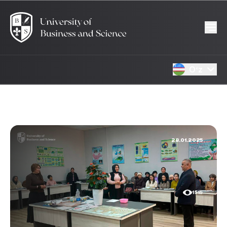
Oʻz
28.01.2025
1515