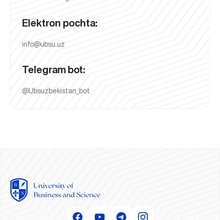
Elektron pochta:
info@ubsu.uz
Telegram bot:
@Ubsuzbekistan_bot