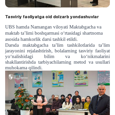
Tasviriy faoliyatga oid dolzarb yondashuvlar
UBS hamda Namangan viloyati Maktabgacha va
maktab ta’limi boshqarmasi o‘rtasidagi shartnoma
asosida hamkorlik darsi tashkil etildi.
Darsda maktabgacha ta’lim tashkilotlarida ta’lim
jarayonini rejalashtirish, bolalarning tasviriy faoliyat
yo‘nalishidagi bilim va ko‘nikmalarini
shakllantirishda tarbiyachilarning metod va usullari
muhokama qilindi.