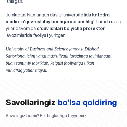
ishlagan.
Jumladan, Namangan davlat universitetida
kafedra
mudiri, o‘quv-uslubiy boshqarma boshlig‘i
hamda
uzoq
yillar
davomida
o‘quv ishlari bo‘yicha prorektor
lavozimlarida faoliyat yuritgan.
University of Business and Science jamoasi Dilshod
Sattorjonovichni yangi masʼuliyatli lavozimga tayinlangani
bilan samimiy tabriklab, kelgusi faoliyatiga ulkan
UBS professori "Yangi O‘zbekiston yosh olimlari"
Sevimli "UBS xabarnomasi" gazetamizning yangi soni
UBS va bitiruvchi talabalar viloyat hokimligi tomonidan
Til oʻrganishda Ovropacha aytganda "level up" qilishni
Inson kapitaliga yo‘naltirilgan investitsiya — Yangi
muvaffaqiyatlar tilaydi.
qatoridan joy oldi!
nashrdan chiqdi!
UBS faoliyati tahlili va istiqboldagi rejalar
UBS oʻqituvchilari Qirgʻizistonda malaka oshirdi
G‘alaba sari olg‘a, O‘zbekiston!
TAYINLOV
UBS OAVda
taqdirlandi
xohlaysizmi?
O‘zbekiston taraqqiyotining eng muhim tayanchi
02.07.2026
01.07.2026
30.06.2026
27.06.2026
24.06.2026
24.06.2026
20.06.2026
20.06.2026
20.06.2026
20.06.2026
Savollaringiz
bo’lsa qoldiring
Savolingiz bormi? Biz tinglashga tayyormiz.