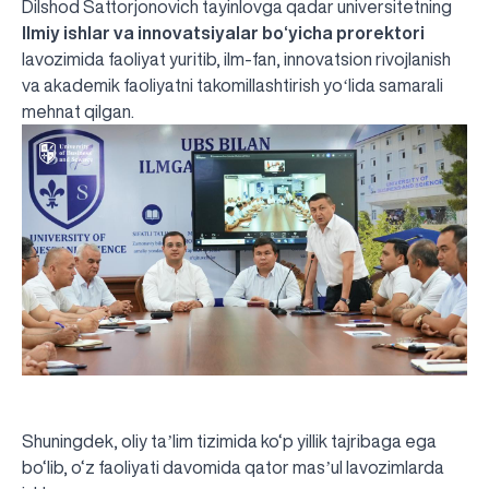
Dilshod Sattorjonovich tayinlovga qadar universitetning
Ilmiy ishlar va innovatsiyalar bo‘yicha prorektori
lavozimida faoliyat yuritib, ilm-fan, innovatsion rivojlanish
va akademik faoliyatni takomillashtirish yoʻlida samarali
mehnat qilgan.
Shuningdek, oliy taʼlim tizimida ko‘p yillik tajribaga ega
bo‘lib, o‘z faoliyati davomida qator masʼul lavozimlarda