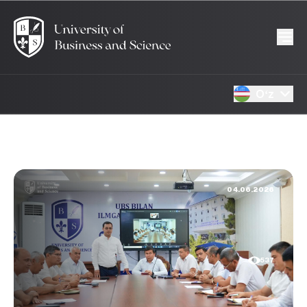
Oʻz
04.06.2026
537