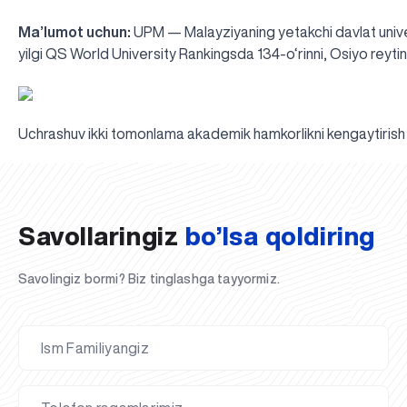
Ma’lumot uchun:
UPM — Malayziyaning yetakchi davlat universi
yilgi QS World University Rankingsda 134-o‘rinni, Osiyo reyti
Uchrashuv ikki tomonlama akademik hamkorlikni kengaytirish 
UBS professori "Yangi O‘zbekiston yosh olimlari" qatoridan joy old
Sevimli "UBS xabarnomasi" gazetamizning yangi soni nashrdan chi
UBS faoliyati tahlili va istiqboldagi rejalar
UBS oʻqituvchilari Qirgʻizistonda malaka oshirdi
G‘alaba sari olg‘a, O‘zbekiston!
TAYINLOV
UBS OAVda
UBS va bitiruvchi talabalar viloyat hokimligi tomonidan taqdirland
Til oʻrganishda Ovropacha aytganda "level up" qilishni xohlaysizm
Inson kapitaliga yo‘naltirilgan investitsiya — Yangi O‘zbekiston t
Savollaringiz
bo’lsa qoldiring
Savolingiz bormi? Biz tinglashga tayyormiz.