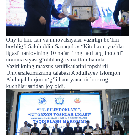
Oliy ta’lim, fan va innovatsiyalar vazirligi bo‘lim
boshlig‘i Salohiddin Sanaqulov “Kitobxon yoshlar
ligasi” tanlovining 10 nafar “Eng faol targ‘ibotchi”
nominatsiyasi g‘oliblariga smartfon hamda
Vazirlikning maxsus sertifikatlarini topshirdi.
Universitetimizning talabasi Abdullayev Islomjon
Abduqahhorjon oʻgʻli ham yana bir bor eng
kuchlilar safidan joy oldi.