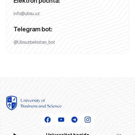
Elektron pochta:
info@ubsu.uz
Telegram bot:
@Ubsuzbekistan_bot
Universitet haqida