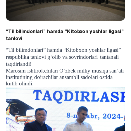
“Til bilimdonlari” hamda “Kitobxon yoshlar ligasi”
tanlovi
“Til bilimdonlari” hamda “Kitobxon yoshlar ligasi”
respublika tanlovi g‘olib va sovrindorlari
tantanali
taqdirlandi!
Marosim ishtirokchilari O‘zbek milliy musiqa san’ati
institutining doirachilar ansambli sadolari ostida
kutib olindi.