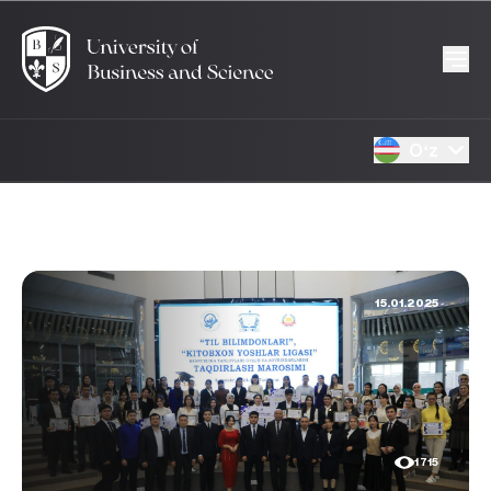
Oʻz
15.01.2025
1715