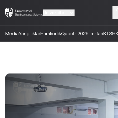
Universitet
Media
Yangiliklar
Hamkorlik
Qabul - 2026
Ilm-fan
K.I.SH
K