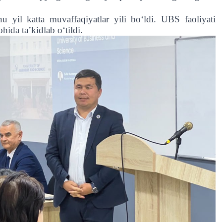
 yil katta muvaffaqiyatlar yili bo‘ldi. UBS faoliyati
ida ta’kidlab o‘tildi.