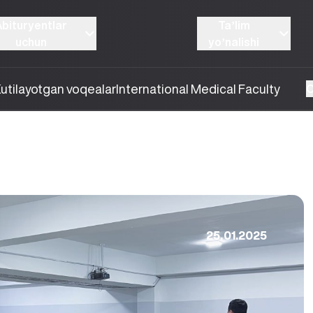
Abituryentlar
Taʼlim
uchun
yoʼnalishi
utilayotgan voqealar
International Medical Faculty
O
25.01.2025