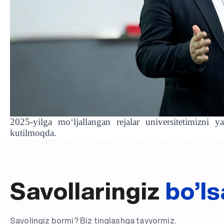
2025-yilga mo‘ljallangan rejalar universitetimizni 
kutilmoqda.
Savollaringiz
bo’ls
Savolingiz bormi? Biz tinglashga tayyormiz.