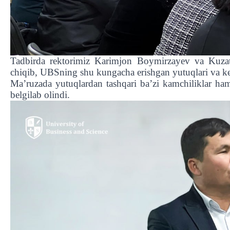
Tadbirda rektorimiz Karimjon Boymirzayev va Kuzat
chiqib, UBSning shu kungacha erishgan yutuqlari va kel
Ma’ruzada yutuqlardan tashqari ba’zi kamchiliklar ham t
belgilab olindi.