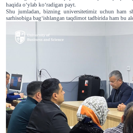
haqida o‘ylab ko‘radigan payt.
Shu jumladan, bizning universitetimiz uchun ham shu
sarhisobiga bag‘ishlangan taqdimot tadbirida ham bu aloh