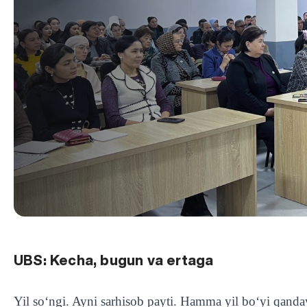
UBS: Kecha, bugun va ertaga
Yil so‘ngi. Ayni sarhisob payti. Hamma yil bo‘yi qand