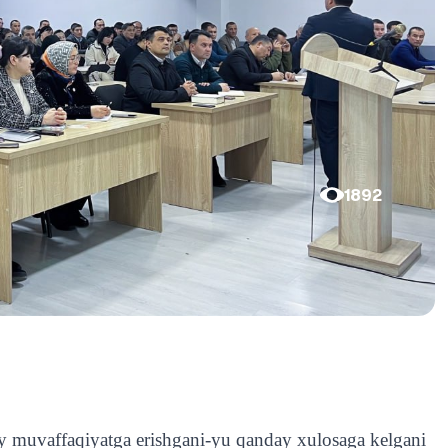
1892
ay muvaffaqiyatga erishgani-yu qanday xulosaga kelgani