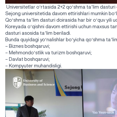
Universitetlar oʻrtasida 2+2 qoʻshma taʼlim dasturi 
Sejong universitetida davom ettirishlari mumkin boʻl
Qoʻshma taʼlim dasturi doirasida har bir oʻquv yili 
Koreyada oʻqishni davom ettirishi uchun maxsus tanl
dasturi asosida taʼlim beriladi.
Bunda quyidagi yoʻnalishlar boʻyicha qoʻshma taʼlim
– Biznes boshqaruvi;
– Mehmondoʻstlik va turizm boshqaruvi;
– Davlat boshqaruvi;
– Kompyuter muhandisligi.