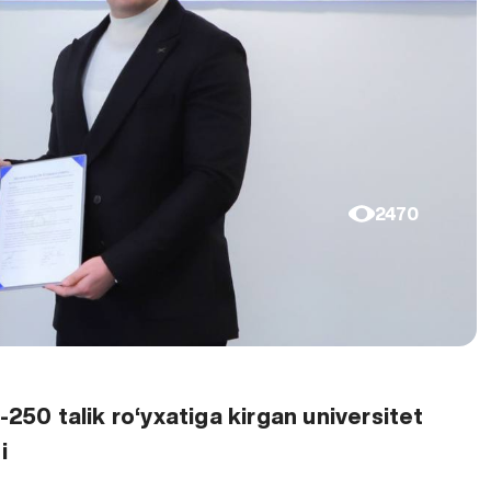
2470
50 talik ro‘yxatiga kirgan universitet
i