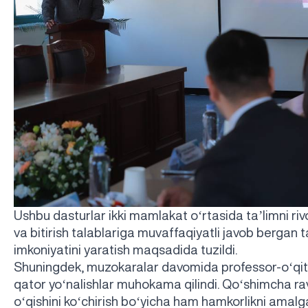
Ushbu dasturlar ikki mamlakat oʻrtasida taʼlimni rivo
va bitirish talablariga muvaffaqiyatli javob bergan 
imkoniyatini yaratish maqsadida tuzildi.
Shuningdek, muzokaralar davomida professor-oʻqituv
qator yoʻnalishlar muhokama qilindi. Qoʻshimcha rav
oʻqishini koʻchirish boʻyicha ham hamkorlikni amalga 