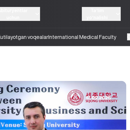
Abituryentlar
Taʼlim
uchun
yoʼnalishi
utilayotgan voqealar
International Medical Faculty
O
17.02.2025