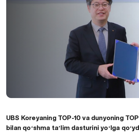
UBS Koreyaning TOP-10 va dunyoning TOP-2
bilan qoʻshma taʼlim dasturini yoʻlga qoʻyd