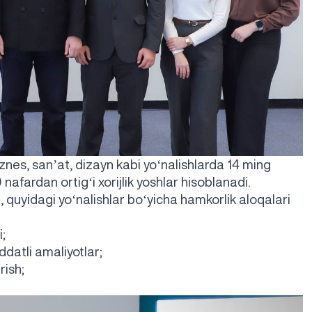
znes, sanʼat, dizayn kabi yoʻnalishlarda 14 ming
afardan ortigʻi xorijlik yoshlar hisoblanadi.
yidagi yoʻnalishlar boʻyicha hamkorlik aloqalari
;
ddatli amaliyotlar;
rish;