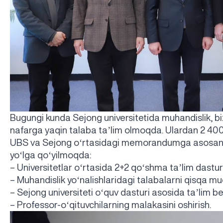
Bugungi kunda Sejong universitetida muhandislik, bi
nafarga yaqin talaba taʼlim olmoqda. Ulardan 2 400 n
UBS va Sejong oʻrtasidagi memorandumga asosan, qu
yoʻlga qoʻyilmoqda:
– Universitetlar oʻrtasida 2+2 qoʻshma taʼlim dasturi
– Muhandislik yoʻnalishlaridagi talabalarni qisqa mu
– Sejong universiteti oʻquv dasturi asosida taʼlim be
– Professor-oʻqituvchilarning malakasini oshirish.