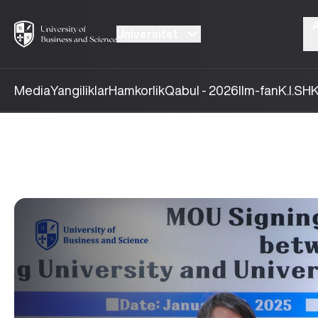
Universitet
Media
Yangiliklar
Hamkorlik
Qabul - 2026
Ilm-fan
K.I.SH
K