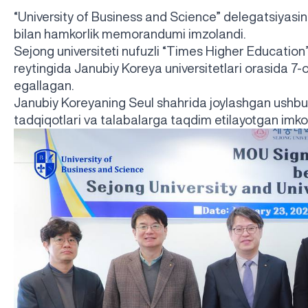
“University of Business and Science” delegatsiyasi
bilan hamkorlik memorandumi imzolandi.
Sejong universiteti nufuzli “Times Higher Education”
reytingida Janubiy Koreya universitetlari orasida 7-o
egallagan.
Janubiy Koreyaning Seul shahrida joylashgan ushbu u
tadqiqotlari va talabalarga taqdim etilayotgan imkon