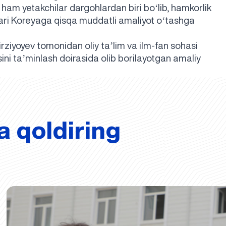
ham yetakchilar dargohlardan biri boʻlib, hamkorlik
lari Koreyaga qisqa muddatli amaliyot oʻtashga
rziyoyev tomonidan oliy taʼlim va ilm-fan sohasi
sini taʼminlash doirasida olib borilayotgan amaliy
a qoldiring