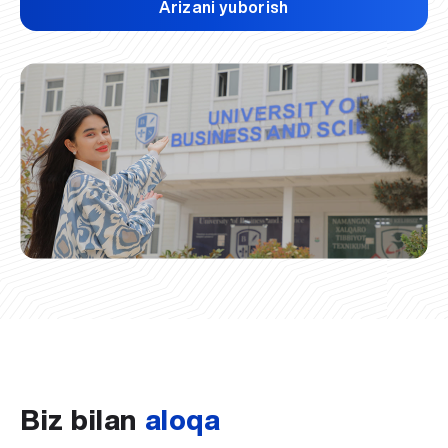
Arizani yuborish
Biz bilan
aloqa