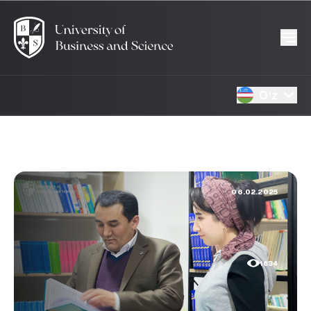
Oʻz
06.02.2025
1634