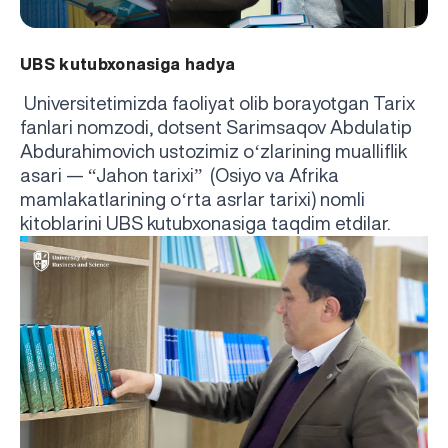
UBS kutubxonasiga hadya
Universitetimizda faoliyat olib borayotgan Tarix
fanlari nomzodi, dotsent Sarimsaqov Abdulatip
‘
Abdurahimovich ustozimiz o
zlarining mualliflik
“
”
asari —
Jahon tarixi
(Osiyo va Afrika
‘
mamlakatlarining o
rta asrlar tarixi) nomli
kitoblarini UBS kutubxonasiga taqdim etdilar.