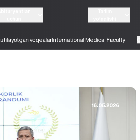
Abituryentlar
Taʼlim
uchun
yoʼnalishi
utilayotgan voqealar
International Medical Faculty
O
16.05.2026