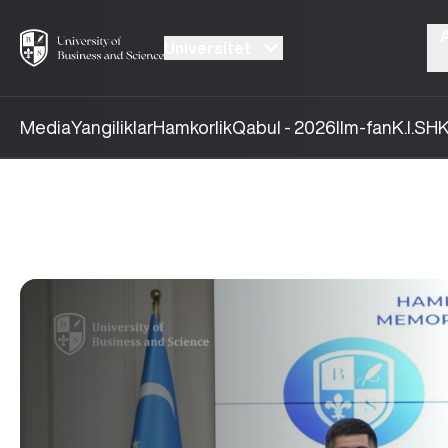
Universitet
Media
Yangiliklar
Hamkorlik
Qabul - 2026
Ilm-fan
K.I.SH
K