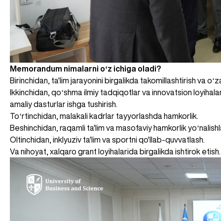
Memorandum nimalarni oʻz ichiga oladi?
Birinchidan, ta'lim jarayonini birgalikda takomillashtirish va oʻ
Ikkinchidan, qoʻshma ilmiy tadqiqotlar va innovatsion loyihala
amaliy dasturlar ishga tushirish.
Toʻrtinchidan, malakali kadrlar tayyorlashda hamkorlik.
Beshinchidan, raqamli ta'lim va masofaviy hamkorlik yoʻnalishlari
Oltinchidan, inklyuziv ta'lim va sportni qo'llab-quvvatlash.
Va nihoyat, xalqaro grant loyihalarida birgalikda ishtirok etish.