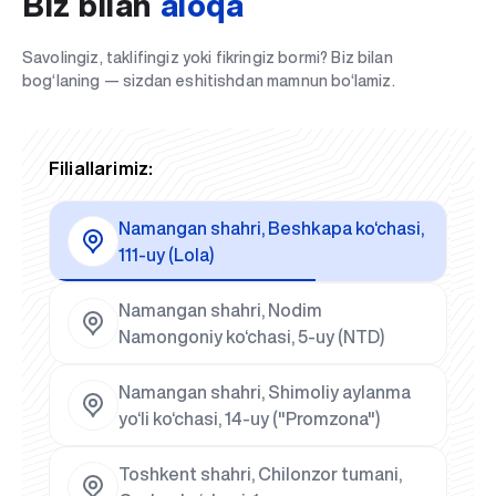
Biz bilan
aloqa
Savolingiz, taklifingiz yoki fikringiz bormi? Biz bilan
bog‘laning — sizdan eshitishdan mamnun bo‘lamiz.
Filiallarimiz:
Namangan shahri, Beshkapa ko‘chasi,
111-uy (Lola)
Namangan shahri, Nodim
Namongoniy ko‘chasi, 5-uy (NTD)
Namangan shahri, Shimoliy aylanma
yo‘li ko‘chasi, 14-uy ("Promzona")
Toshkent shahri, Chilonzor tumani,