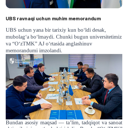
UBS ravnaqi uchun muhim memorandum
UBS uchun yana bir tarixiy kun bo‘ldi desak,
mubolag‘a bo‘lmaydi. Chunki bugun universitetimiz
va “O‘zTMK” AJ o‘rtasida anglashinuv
memorandumi imzolandi.
Bundan asosiy maqsad — ta’lim, tadqiqot va sanoat