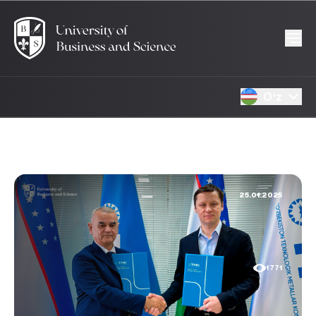
Oʻz
25.01.2025
1771