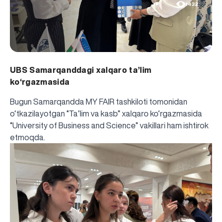
1432
UBS Samarqanddagi xalqaro ta’lim
ko‘rgazmasida
Bugun Samarqandda MY FAIR tashkiloti tomonidan
o‘tkazilayotgan “Ta’lim va kasb” xalqaro ko‘rgazmasida
“University of Business and Science” vakillari ham ishtirok
etmoqda.