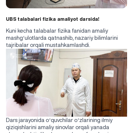
UBS talabalari fizika amaliyot darsida!
Kuni kecha talabalar fizika fanidan amaliy
‘
mashg
ulotlarda qatnashib, nazariy bilimlarini
tajribalar orqali mustahkamlashdi.
‘
‘
Dars jarayonida o
quvchilar o
zlarining ilmiy
qiziqishlarini amaliy sinovlar orqali yanada