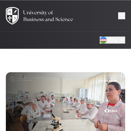
Oʻz
30.01.2025
1853