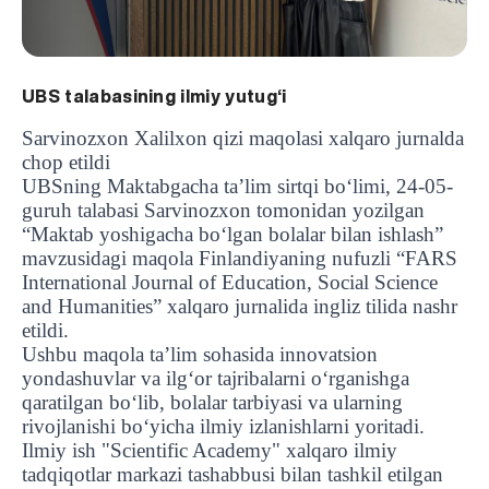
UBS talabasining ilmiy yutug‘i
Sarvinozxon Xalilxon qizi maqolasi xalqaro jurnalda
chop etildi
UBSning Maktabgacha ta’lim sirtqi bo‘limi, 24-05-
guruh talabasi Sarvinozxon tomonidan yozilgan
“Maktab yoshigacha bo‘lgan bolalar bilan ishlash”
mavzusidagi maqola Finlandiyaning nufuzli “FARS
International Journal of Education, Social Science
and Humanities” xalqaro jurnalida ingliz tilida nashr
etildi.
Ushbu maqola ta’lim sohasida innovatsion
yondashuvlar va ilg‘or tajribalarni o‘rganishga
qaratilgan bo‘lib, bolalar tarbiyasi va ularning
rivojlanishi bo‘yicha ilmiy izlanishlarni yoritadi.
Ilmiy ish "Scientific Academy" xalqaro ilmiy
tadqiqotlar markazi tashabbusi bilan tashkil etilgan