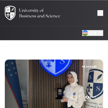
Oʻz
16.01.2025
2447