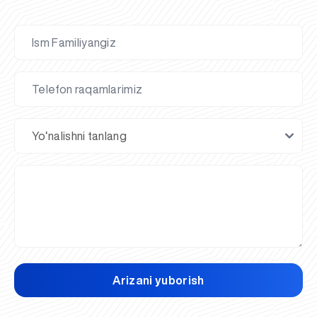
Arizani yuborish