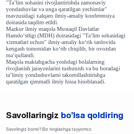
"Ta’lim sohasini rivojlantirishda zamonaviy
yondashuvlar va unga qaratilgan yechimlar"
mavzusidagi xalqaro ilmiy-amaliy konferensiya
doirasida taqdim etildi.
Mazkur ilmiy maqola Mustaqil Davlatlar
Hamdo‘stligi (MDH) doirasidagi "Ta’lim sohasidagi
xizmatlari uchun" ilmiy-amaliy ko‘rik tanlovida
kengash tomonidan ko‘rib chiqilib, bir ovozdan
ma’qullandi.
Maqola maktabgacha yoshdagi bolalarning
rivojlanish jarayonlarini tushunish va bu boradagi
ta’limiy yondashuvlarni takomillashtirishga
UBS professori "Yangi O‘zbekiston yosh olimlari"
Sevimli "UBS xabarnomasi" gazetamizning yangi soni
UBS va bitiruvchi talabalar viloyat hokimligi tomonidan
Til oʻrganishda Ovropacha aytganda "level up" qilishni
Inson kapitaliga yo‘naltirilgan investitsiya — Yangi
qaratilgan qimmatli ilmiy hissa hisoblanadi.
qatoridan joy oldi!
nashrdan chiqdi!
UBS faoliyati tahlili va istiqboldagi rejalar
UBS oʻqituvchilari Qirgʻizistonda malaka oshirdi
G‘alaba sari olg‘a, O‘zbekiston!
TAYINLOV
UBS OAVda
taqdirlandi
xohlaysizmi?
O‘zbekiston taraqqiyotining eng muhim tayanchi
02.07.2026
01.07.2026
30.06.2026
27.06.2026
24.06.2026
24.06.2026
20.06.2026
20.06.2026
20.06.2026
20.06.2026
Savollaringiz
bo’lsa qoldiring
Savolingiz bormi? Biz tinglashga tayyormiz.