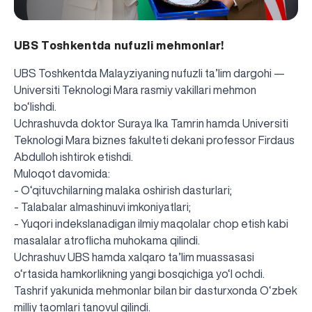
UBS Toshkentda nufuzli mehmonlar!
UBS Toshkentda Malayziyaning nufuzli ta’lim dargohi —
Universiti Teknologi Mara rasmiy vakillari mehmon
bo‘lishdi.
Uchrashuvda doktor Suraya Ika Tamrin hamda Universiti
Teknologi Mara biznes fakulteti dekani professor Firdaus
Abdulloh ishtirok etishdi.
Muloqot davomida:
- O‘qituvchilarning malaka oshirish dasturlari;
- Talabalar almashinuvi imkoniyatlari;
- Yuqori indekslanadigan ilmiy maqolalar chop etish kabi
masalalar atroflicha muhokama qilindi.
Uchrashuv UBS hamda xalqaro ta’lim muassasasi
o‘rtasida hamkorlikning yangi bosqichiga yo‘l ochdi.
Tashrif yakunida mehmonlar bilan bir dasturxonda O‘zbek
UBS professori "Yangi O‘zbekiston yosh olimlari"
Sevimli "UBS xabarnomasi" gazetamizning yangi soni
UBS va bitiruvchi talabalar viloyat hokimligi tomonidan
Til oʻrganishda Ovropacha aytganda "level up" qilishni
Inson kapitaliga yo‘naltirilgan investitsiya — Yangi
milliy taomlari tanovul qilindi.
qatoridan joy oldi!
nashrdan chiqdi!
UBS faoliyati tahlili va istiqboldagi rejalar
UBS oʻqituvchilari Qirgʻizistonda malaka oshirdi
G‘alaba sari olg‘a, O‘zbekiston!
TAYINLOV
UBS OAVda
taqdirlandi
xohlaysizmi?
O‘zbekiston taraqqiyotining eng muhim tayanchi