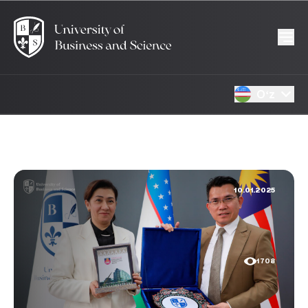
Oʻz
10.01.2025
1708