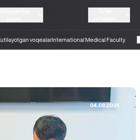
Abituryentlar
Taʼlim
uchun
yoʼnalishi
utilayotgan voqealar
International Medical Faculty
O
04.09.2025