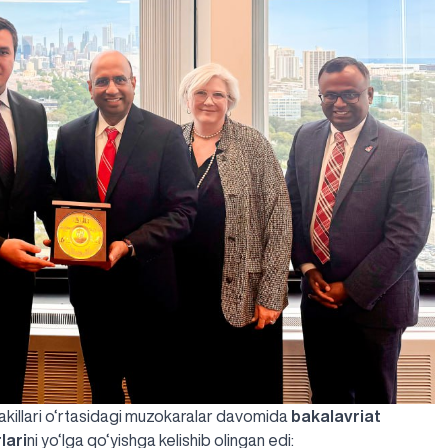
vakillari o‘rtasidagi muzokaralar davomida
bakalavriat
lari
ni yo‘lga qo‘yishga kelishib
olingan edi
: