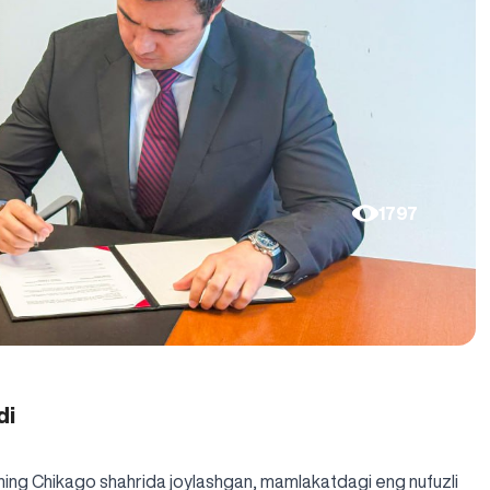
1797
di
g Chikago shahrida joylashgan, mamlakatdagi eng nufuzli