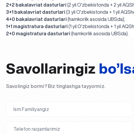
2+2 bakalavriat dasturlari
(2 yil O'zbekistonda + 2 yil AQS
3+1 bakalavriat dasturlari
(3 yil O'zbekistonda + 1 yil AQSh
4+0 bakalavriat dasturlari
(hamkorlik asosida UBSda);
1+1 magistratura dasturlari
(1 yil O'zbekistonda + 1 yil AQS
2+0 magistratura dasturlari
(hamkorlik asosida UBSda).
Savollaringiz
bo’ls
Savolingiz bormi? Biz tinglashga tayyormiz.