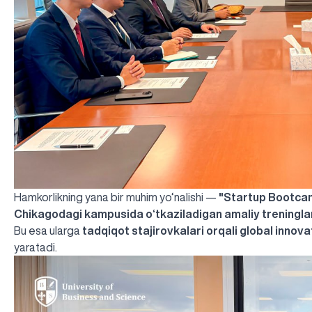
Hamkorlikning yana bir muhim yo‘nalishi —
"Startup Bootca
Chikagodagi kampusida o‘tkaziladigan amaliy treningla
Bu esa ularga
tadqiqot stajirovkalari orqali global innov
yaratadi.