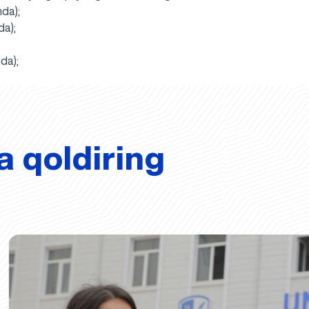
hda);
da);
hda);
a qoldiring