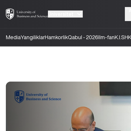
Universitet
Media
Yangiliklar
Hamkorlik
Qabul - 2026
Ilm-fan
K.I.SH
K