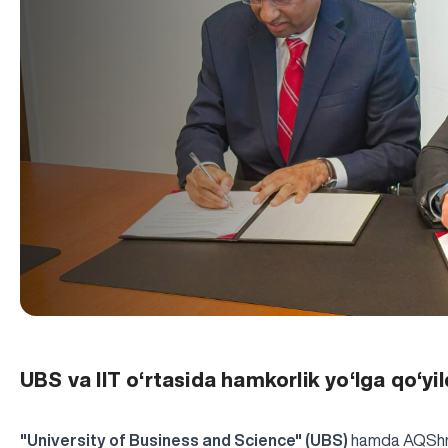
UBS va IIT o‘rtasida hamkorlik yo‘lga qo‘yil
"University of Business and Science" (UBS)
hamda AQShnin