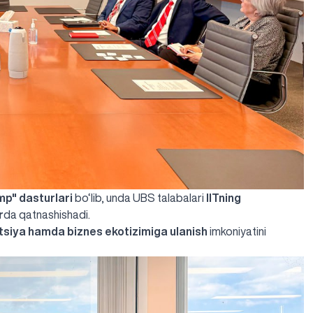
mp"
dasturlari
bo‘lib, unda UBS talabalari
IITning
r
da qatnashishadi.
atsiya hamda biznes ekotizimiga ulanish
imkoniyatini