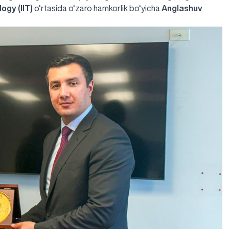
logy (IIT)
o‘rtasida o‘zaro hamkorlik bo‘yicha
Anglashuv