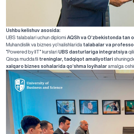
Ushbu kelishuv asosida:
UBS talabalari uchun diplomi
AQSh va O‘zbekistonda tan ol
Muhandislik va biznes yo‘nalishlarida
talabalar va professo
“Powered by IIT” kurslari
UBS dasturlariga integratsiya
qil
Qisqa muddatli
treninglar, tadqiqot amaliyotlari
shuningd
xalqaro biznes sohalarida qo‘shma loyihalar
amalga oshir