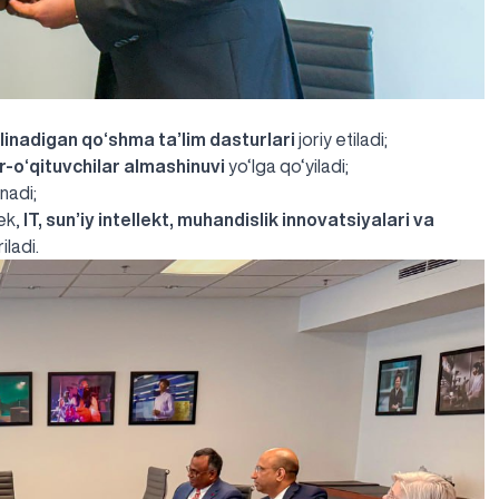
inadigan qo‘shma ta’lim dasturlari
joriy etiladi;
r-o‘qituvchilar almashinuvi
yo‘lga qo‘yiladi;
inadi;
ek,
IT, sun’iy intellekt, muhandislik innovatsiyalari va
iladi.