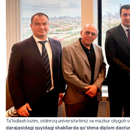
Ta’kidlash lozim, oldinroq universitetimiz va mazkur oliygoh 
darajasidagi quyidagi shakllarda qo‘shma diplom dastur