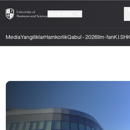
Universitet
Media
Yangiliklar
Hamkorlik
Qabul - 2026
Ilm-fan
K.I.SH
K