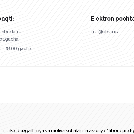
vaqti:
Elektron pochta
anbadan -
info@ubsu.uz
bagacha
 - 18:00 gacha
gogika, buxgalteriya va moliya sohalariga asosiy eʼtibor qaratgan