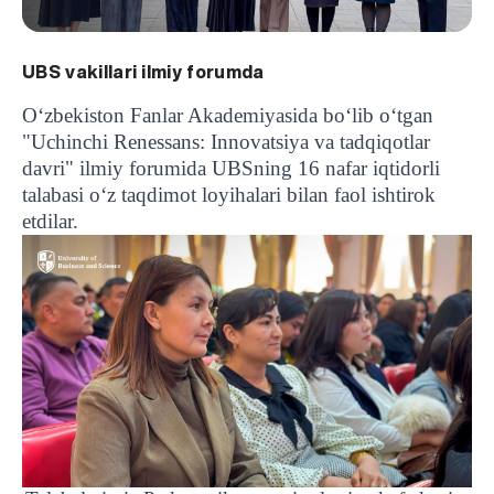
UBS vakillari ilmiy forumda
O‘zbekiston Fanlar Akademiyasida bo‘lib o‘tgan
"Uchinchi Renessans: Innovatsiya va tadqiqotlar
davri" ilmiy forumida UBSning 16 nafar iqtidorli
talabasi o‘z taqdimot loyihalari bilan faol ishtirok
etdilar.