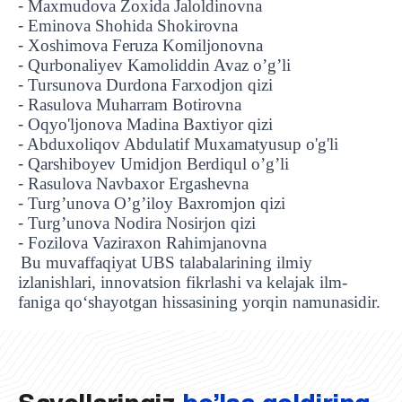
-
Maxmudova Zoxida Jaloldinovna
-
Eminova Shohida Shokirovna
-
Xoshimova Feruza Komiljonovna
-
Qurbonaliyev Kamoliddin Avaz o’g’li
-
Tursunova Durdona Farxodjon qizi
-
Rasulova Muharram Botirovna
-
Oqyo'ljonova Madina Baxtiyor qizi
-
Abduxoliqov Abdulatif Muxamatyusup o'g'li
-
Qarshiboyev Umidjon Berdiqul o’g’li
-
Rasulova Navbaxor Ergashevna
-
Turg’unova O’g’iloy Baxromjon qizi
-
Turg’unova Nodira Nosirjon qizi
-
Fozilova Vaziraxon Rahimjanovna
Bu muvaffaqiyat UBS talabalarining ilmiy
izlanishlari, innovatsion fikrlashi va kelajak ilm-
UBS professori "Yangi O‘zbekiston yosh olimlari"
Sevimli "UBS xabarnomasi" gazetamizning yangi soni
UBS va bitiruvchi talabalar viloyat hokimligi tomonidan
Til oʻrganishda Ovropacha aytganda "level up" qilishni
Inson kapitaliga yo‘naltirilgan investitsiya — Yangi
faniga qo‘shayotgan hissasining yorqin namunasidir.
qatoridan joy oldi!
nashrdan chiqdi!
UBS faoliyati tahlili va istiqboldagi rejalar
UBS oʻqituvchilari Qirgʻizistonda malaka oshirdi
G‘alaba sari olg‘a, O‘zbekiston!
TAYINLOV
UBS OAVda
taqdirlandi
xohlaysizmi?
O‘zbekiston taraqqiyotining eng muhim tayanchi
02.07.2026
01.07.2026
30.06.2026
27.06.2026
24.06.2026
24.06.2026
20.06.2026
20.06.2026
20.06.2026
20.06.2026