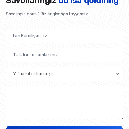
Savollaringiz
bo’lsa qoldiring
Savolingiz bormi? Biz tinglashga tayyormiz.