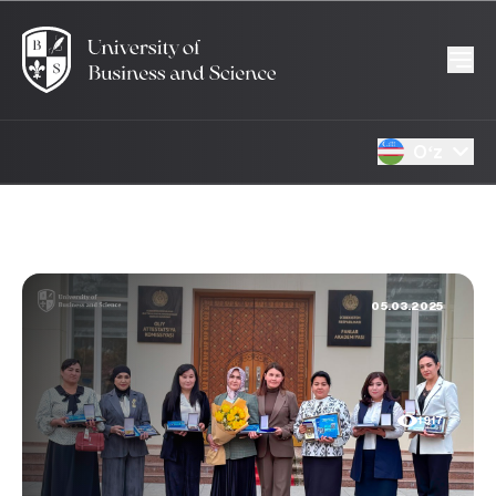
Oʻz
05.03.2025
1917