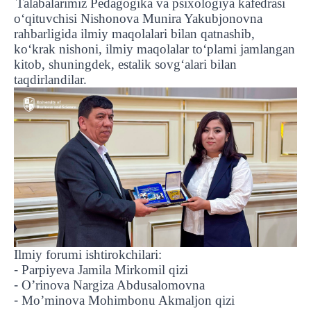
Talabalarimiz Pedagogika va psixologiya kafedrasi
o‘qituvchisi Nishonova Munira Yakubjonovna
rahbarligida ilmiy maqolalari bilan qatnashib,
ko‘krak nishoni, ilmiy maqolalar to‘plami jamlangan
kitob, shuningdek, estalik sovg‘alari bilan
taqdirlandilar.
Ilmiy forumi ishtirokchilari:
-
Parpiyeva Jamila Mirkomil qizi
-
O’rinova Nargiza Abdusalomovna
-
Mo’minova Mohimbonu Akmaljon qizi